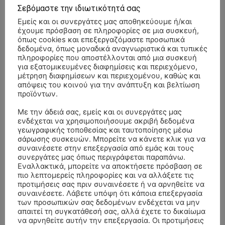
Σεβόμαστε την ιδιωτικότητά σας
Εμείς και οι συνεργάτες μας αποθηκεύουμε ή/και
έχουμε πρόσβαση σε πληροφορίες σε μια συσκευή,
όπως cookies και επεξεργαζόμαστε προσωπικά
δεδομένα, όπως μοναδικά αναγνωριστικά και τυπικές
πληροφορίες που αποστέλλονται από μια συσκευή
για εξατομικευμένες διαφημίσεις και περιεχόμενο,
μέτρηση διαφημίσεων και περιεχομένου, καθώς και
απόψεις του κοινού για την ανάπτυξη και βελτίωση
προϊόντων.
Με την άδειά σας, εμείς και οι συνεργάτες μας
ενδέχεται να χρησιμοποιήσουμε ακριβή δεδομένα
γεωγραφικής τοποθεσίας και ταυτοποίησης μέσω
σάρωσης συσκευών. Μπορείτε να κάνετε κλικ για να
συναινέσετε στην επεξεργασία από εμάς και τους
- Advertisment -
συνεργάτες μας όπως περιγράφεται παραπάνω.
Εναλλακτικά, μπορείτε να αποκτήσετε πρόσβαση σε
πιο λεπτομερείς πληροφορίες και να αλλάξετε τις
προτιμήσεις σας πριν συναινέσετε ή να αρνηθείτε να
συναινέσετε. Λάβετε υπόψη ότι κάποια επεξεργασία
των προσωπικών σας δεδομένων ενδέχεται να μην
απαιτεί τη συγκατάθεσή σας, αλλά έχετε το δικαίωμα
να αρνηθείτε αυτήν την επεξεργασία. Οι προτιμήσεις