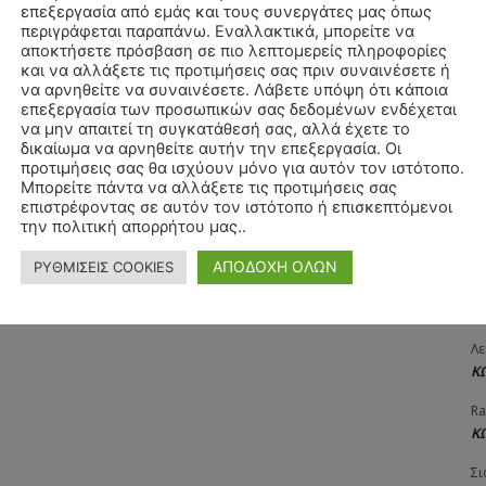
επεξεργασία από εμάς και τους συνεργάτες μας όπως
ΧΡ
περιγράφεται παραπάνω. Εναλλακτικά, μπορείτε να
Π
αποκτήσετε πρόσβαση σε πιο λεπτομερείς πληροφορίες
και να αλλάξετε τις προτιμήσεις σας πριν συναινέσετε ή
Θ
να αρνηθείτε να συναινέσετε. Λάβετε υπόψη ότι κάποια
Δ
επεξεργασία των προσωπικών σας δεδομένων ενδέχεται
να μην απαιτεί τη συγκατάθεσή σας, αλλά έχετε το
ΠΑ
δικαίωμα να αρνηθείτε αυτήν την επεξεργασία. Οι
3/
προτιμήσεις σας θα ισχύουν μόνο για αυτόν τον ιστότοπο.
Μπορείτε πάντα να αλλάξετε τις προτιμήσεις σας
Αγ
επιστρέφοντας σε αυτόν τον ιστότοπο ή επισκεπτόμενοι
Δ
την πολιτική απορρήτου μας..
Δη
ΑΠΟΔΟΧΗ ΟΛΩΝ
ΡΥΘΜΙΣΕΙΣ COOKIES
3
27
Λε
Κ
Ra
Κ
Σι