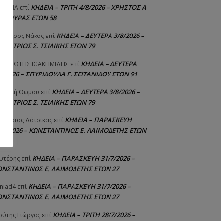
ΚΗΔΕΙΑ – ΤΡΙΤΗ 4/8/2026 – ΧΡΗΣΤΟΣ Α.
ΙΣΤΙΝΑ
επί
ΑΛΙΟΥΡΑΣ ΕΤΩΝ 58
ΚΗΔΕΙΑ – ΔΕΥΤΕΡΑ 3/8/2026 –
εόδωρος Νάκος
επί
ΗΜΗΤΡΙΟΣ Σ. ΤΣΙΛΙΚΗΣ ΕΤΩΝ 79
ΚΗΔΕΙΑ – ΔΕΥΤΕΡΑ
ΝΑΓΙΩΤΗΣ IΩΑΚΕΙΜΙΔΗΣ
επί
8/2026 – ΣΠΥΡΙΔΟΥΛΑ Γ. ΣΕΪΤΑΝΙΔΟΥ ΕΤΩΝ 91
ΚΗΔΕΙΑ – ΔΕΥΤΕΡΑ 3/8/2026 –
γελική Θωμου
επί
ΗΜΗΤΡΙΟΣ Σ. ΤΣΙΛΙΚΗΣ ΕΤΩΝ 79
ΚΗΔΕΙΑ – ΠΑΡΑΣΚΕΥΗ
μήτριος Δάτσικας
επί
1/7/2026 – ΚΩΝΣΤΑΝΤΙΝΟΣ Ε. ΛΑΙΜΟΔΕΤΗΣ ΕΤΩΝ
ΚΗΔΕΙΑ – ΠΑΡΑΣΚΕΥΗ 31/7/2026 –
υτέρης
επί
ΩΝΣΤΑΝΤΙΝΟΣ Ε. ΛΑΙΜΟΔΕΤΗΣ ΕΤΩΝ 27
ΚΗΔΕΙΑ – ΠΑΡΑΣΚΕΥΗ 31/7/2026 –
niad4
επί
ΩΝΣΤΑΝΤΙΝΟΣ Ε. ΛΑΙΜΟΔΕΤΗΣ ΕΤΩΝ 27
ΚΗΔΕΙΑ – ΤΡΙΤΗ 28/7/2026 –
ούτης Γιώργος
επί