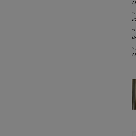
Α
Γκ
Ι
Ελ
Β
Νί
Α