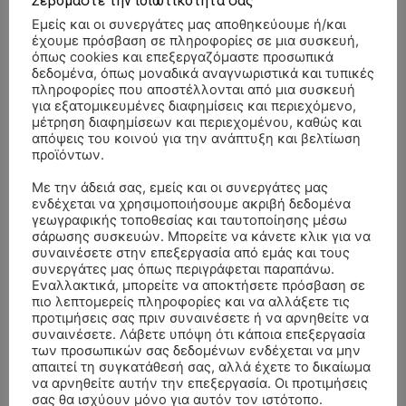
Σεβόμαστε την ιδιωτικότητά σας
Εμείς και οι συνεργάτες μας αποθηκεύουμε ή/και
έχουμε πρόσβαση σε πληροφορίες σε μια συσκευή,
όπως cookies και επεξεργαζόμαστε προσωπικά
δεδομένα, όπως μοναδικά αναγνωριστικά και τυπικές
πληροφορίες που αποστέλλονται από μια συσκευή
για εξατομικευμένες διαφημίσεις και περιεχόμενο,
μέτρηση διαφημίσεων και περιεχομένου, καθώς και
απόψεις του κοινού για την ανάπτυξη και βελτίωση
προϊόντων.
Με την άδειά σας, εμείς και οι συνεργάτες μας
ενδέχεται να χρησιμοποιήσουμε ακριβή δεδομένα
γεωγραφικής τοποθεσίας και ταυτοποίησης μέσω
σάρωσης συσκευών. Μπορείτε να κάνετε κλικ για να
συναινέσετε στην επεξεργασία από εμάς και τους
- Advertisment -
συνεργάτες μας όπως περιγράφεται παραπάνω.
Εναλλακτικά, μπορείτε να αποκτήσετε πρόσβαση σε
πιο λεπτομερείς πληροφορίες και να αλλάξετε τις
προτιμήσεις σας πριν συναινέσετε ή να αρνηθείτε να
συναινέσετε. Λάβετε υπόψη ότι κάποια επεξεργασία
των προσωπικών σας δεδομένων ενδέχεται να μην
απαιτεί τη συγκατάθεσή σας, αλλά έχετε το δικαίωμα
να αρνηθείτε αυτήν την επεξεργασία. Οι προτιμήσεις
σας θα ισχύουν μόνο για αυτόν τον ιστότοπο.