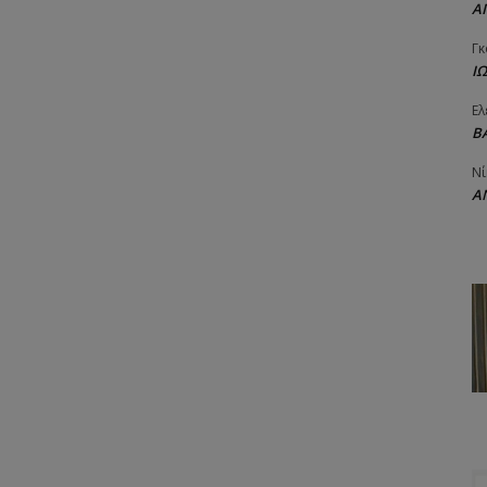
Α
Γκ
Ι
Ελ
Β
Νί
Α