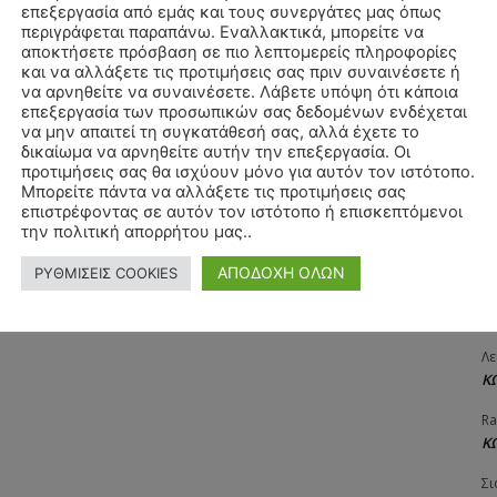
επεξεργασία από εμάς και τους συνεργάτες μας όπως
ΧΡ
περιγράφεται παραπάνω. Εναλλακτικά, μπορείτε να
Π
αποκτήσετε πρόσβαση σε πιο λεπτομερείς πληροφορίες
και να αλλάξετε τις προτιμήσεις σας πριν συναινέσετε ή
Θ
να αρνηθείτε να συναινέσετε. Λάβετε υπόψη ότι κάποια
Δ
επεξεργασία των προσωπικών σας δεδομένων ενδέχεται
να μην απαιτεί τη συγκατάθεσή σας, αλλά έχετε το
ΠΑ
δικαίωμα να αρνηθείτε αυτήν την επεξεργασία. Οι
3/
προτιμήσεις σας θα ισχύουν μόνο για αυτόν τον ιστότοπο.
Μπορείτε πάντα να αλλάξετε τις προτιμήσεις σας
Αγ
επιστρέφοντας σε αυτόν τον ιστότοπο ή επισκεπτόμενοι
Δ
την πολιτική απορρήτου μας..
Δη
ΑΠΟΔΟΧΗ ΟΛΩΝ
ΡΥΘΜΙΣΕΙΣ COOKIES
3
27
Λε
Κ
Ra
Κ
Σι