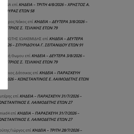
ΚΗΔΕΙΑ – ΤΡΙΤΗ 4/8/2026 – ΧΡΗΣΤΟΣ Α.
ΙΣΤΙΝΑ
επί
ΑΛΙΟΥΡΑΣ ΕΤΩΝ 58
ΚΗΔΕΙΑ – ΔΕΥΤΕΡΑ 3/8/2026 –
εόδωρος Νάκος
επί
ΗΜΗΤΡΙΟΣ Σ. ΤΣΙΛΙΚΗΣ ΕΤΩΝ 79
ΚΗΔΕΙΑ – ΔΕΥΤΕΡΑ
ΝΑΓΙΩΤΗΣ IΩΑΚΕΙΜΙΔΗΣ
επί
8/2026 – ΣΠΥΡΙΔΟΥΛΑ Γ. ΣΕΪΤΑΝΙΔΟΥ ΕΤΩΝ 91
ΚΗΔΕΙΑ – ΔΕΥΤΕΡΑ 3/8/2026 –
γελική Θωμου
επί
ΗΜΗΤΡΙΟΣ Σ. ΤΣΙΛΙΚΗΣ ΕΤΩΝ 79
ΚΗΔΕΙΑ – ΠΑΡΑΣΚΕΥΗ
μήτριος Δάτσικας
επί
1/7/2026 – ΚΩΝΣΤΑΝΤΙΝΟΣ Ε. ΛΑΙΜΟΔΕΤΗΣ ΕΤΩΝ
ΚΗΔΕΙΑ – ΠΑΡΑΣΚΕΥΗ 31/7/2026 –
υτέρης
επί
ΩΝΣΤΑΝΤΙΝΟΣ Ε. ΛΑΙΜΟΔΕΤΗΣ ΕΤΩΝ 27
ΚΗΔΕΙΑ – ΠΑΡΑΣΚΕΥΗ 31/7/2026 –
niad4
επί
ΩΝΣΤΑΝΤΙΝΟΣ Ε. ΛΑΙΜΟΔΕΤΗΣ ΕΤΩΝ 27
ΚΗΔΕΙΑ – ΤΡΙΤΗ 28/7/2026 –
ούτης Γιώργος
επί