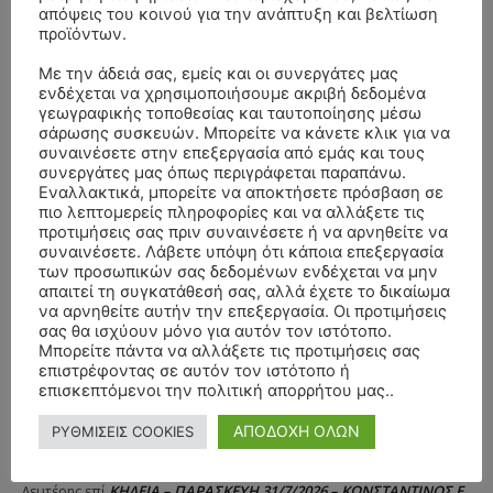
απόψεις του κοινού για την ανάπτυξη και βελτίωση
προϊόντων.
ΣΥΛΛΥΠΗΤΗΡΙΑ ΜΗΝΥΜΑΤΑ
Με την άδειά σας, εμείς και οι συνεργάτες μας
ενδέχεται να χρησιμοποιήσουμε ακριβή δεδομένα
γεωγραφικής τοποθεσίας και ταυτοποίησης μέσω
ΚΗΔΕΙΑ – ΣΑΒΒΑΤΟ 25/7/2026 –
Αλέξανδρος Σέρβος
επί
σάρωσης συσκευών. Μπορείτε να κάνετε κλικ για να
ΧΑΡΑΛΑΜΠΟΣ ΚΑΥΚΙΑΣ ΕΤΩΝ 57
συναινέσετε στην επεξεργασία από εμάς και τους
συνεργάτες μας όπως περιγράφεται παραπάνω.
ΚΗΔΕΙΑ – ΤΡΙΤΗ 4/8/2026 – ΧΡΗΣΤΟΣ Α. ΠΑΛΙΟΥΡΑΣ
ΧΡΙΣΤΙΝΑ
επί
Εναλλακτικά, μπορείτε να αποκτήσετε πρόσβαση σε
ΕΤΩΝ 58
πιο λεπτομερείς πληροφορίες και να αλλάξετε τις
προτιμήσεις σας πριν συναινέσετε ή να αρνηθείτε να
ΚΗΔΕΙΑ – ΔΕΥΤΕΡΑ 3/8/2026 – ΔΗΜΗΤΡΙΟΣ Σ.
Θεόδωρος Νάκος
επί
συναινέσετε. Λάβετε υπόψη ότι κάποια επεξεργασία
ΤΣΙΛΙΚΗΣ ΕΤΩΝ 79
των προσωπικών σας δεδομένων ενδέχεται να μην
απαιτεί τη συγκατάθεσή σας, αλλά έχετε το δικαίωμα
ΚΗΔΕΙΑ – ΔΕΥΤΕΡΑ 3/8/2026 –
ΠΑΝΑΓΙΩΤΗΣ IΩΑΚΕΙΜΙΔΗΣ
επί
να αρνηθείτε αυτήν την επεξεργασία. Οι προτιμήσεις
ΣΠΥΡΙΔΟΥΛΑ Γ. ΣΕΪΤΑΝΙΔΟΥ ΕΤΩΝ 91
σας θα ισχύουν μόνο για αυτόν τον ιστότοπο.
Μπορείτε πάντα να αλλάξετε τις προτιμήσεις σας
ΚΗΔΕΙΑ – ΔΕΥΤΕΡΑ 3/8/2026 – ΔΗΜΗΤΡΙΟΣ Σ.
Αγγελική Θωμου
επί
επιστρέφοντας σε αυτόν τον ιστότοπο ή
ΤΣΙΛΙΚΗΣ ΕΤΩΝ 79
επισκεπτόμενοι την πολιτική απορρήτου μας..
ΚΗΔΕΙΑ – ΠΑΡΑΣΚΕΥΗ 31/7/2026 –
Δημήτριος Δάτσικας
επί
ΑΠΟΔΟΧΗ ΟΛΩΝ
ΡΥΘΜΙΣΕΙΣ COOKIES
ΚΩΝΣΤΑΝΤΙΝΟΣ Ε. ΛΑΙΜΟΔΕΤΗΣ ΕΤΩΝ 27
ΚΗΔΕΙΑ – ΠΑΡΑΣΚΕΥΗ 31/7/2026 – ΚΩΝΣΤΑΝΤΙΝΟΣ Ε.
Λευτέρης
επί