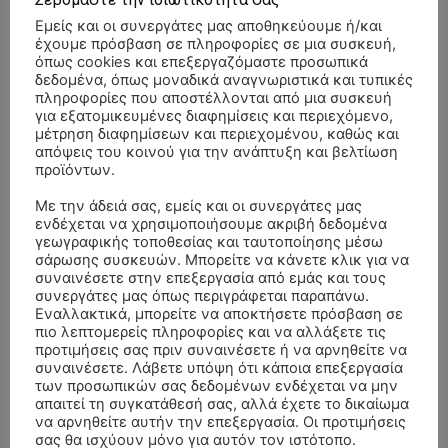
Εμείς και οι συνεργάτες μας αποθηκεύουμε ή/και
έχουμε πρόσβαση σε πληροφορίες σε μια συσκευή,
όπως cookies και επεξεργαζόμαστε προσωπικά
δεδομένα, όπως μοναδικά αναγνωριστικά και τυπικές
πληροφορίες που αποστέλλονται από μια συσκευή
για εξατομικευμένες διαφημίσεις και περιεχόμενο,
μέτρηση διαφημίσεων και περιεχομένου, καθώς και
απόψεις του κοινού για την ανάπτυξη και βελτίωση
προϊόντων.
Με την άδειά σας, εμείς και οι συνεργάτες μας
ενδέχεται να χρησιμοποιήσουμε ακριβή δεδομένα
γεωγραφικής τοποθεσίας και ταυτοποίησης μέσω
σάρωσης συσκευών. Μπορείτε να κάνετε κλικ για να
συναινέσετε στην επεξεργασία από εμάς και τους
συνεργάτες μας όπως περιγράφεται παραπάνω.
Εναλλακτικά, μπορείτε να αποκτήσετε πρόσβαση σε
πιο λεπτομερείς πληροφορίες και να αλλάξετε τις
ΣΥΛΛΥΠΗΤΗΡΙΑ ΜΗΝΥΜΑΤΑ
προτιμήσεις σας πριν συναινέσετε ή να αρνηθείτε να
συναινέσετε. Λάβετε υπόψη ότι κάποια επεξεργασία
ΚΗΔΕΙΑ – ΣΑΒΒΑΤΟ 25/7/2026 –
Αλέξανδρος Σέρβος
επί
των προσωπικών σας δεδομένων ενδέχεται να μην
απαιτεί τη συγκατάθεσή σας, αλλά έχετε το δικαίωμα
ΧΑΡΑΛΑΜΠΟΣ ΚΑΥΚΙΑΣ ΕΤΩΝ 57
να αρνηθείτε αυτήν την επεξεργασία. Οι προτιμήσεις
σας θα ισχύουν μόνο για αυτόν τον ιστότοπο.
ΚΗΔΕΙΑ – ΤΡΙΤΗ 4/8/2026 – ΧΡΗΣΤΟΣ Α. ΠΑΛΙΟΥΡΑΣ
ΧΡΙΣΤΙΝΑ
επί