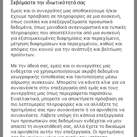
Σεβόμαστε την ιδιωτικότητά σας
Εμείς και οι συνεργάτες μας αποθηκεύουμε ή/και
έχουμε πρόσβαση σε πληροφορίες σε μια συσκευή,
όπως cookies και επεξεργαζόμαστε προσωπικά
δεδομένα, όπως μοναδικά αναγνωριστικά και τυπικές
πληροφορίες που αποστέλλονται από μια συσκευή
για εξατομικευμένες διαφημίσεις και περιεχόμενο,
μέτρηση διαφημίσεων και περιεχομένου, καθώς και
απόψεις του κοινού για την ανάπτυξη και βελτίωση
προϊόντων.
Με την άδειά σας, εμείς και οι συνεργάτες μας
ενδέχεται να χρησιμοποιήσουμε ακριβή δεδομένα
γεωγραφικής τοποθεσίας και ταυτοποίησης μέσω
σάρωσης συσκευών. Μπορείτε να κάνετε κλικ για να
συναινέσετε στην επεξεργασία από εμάς και τους
- Advertisment -
συνεργάτες μας όπως περιγράφεται παραπάνω.
Εναλλακτικά, μπορείτε να αποκτήσετε πρόσβαση σε
πιο λεπτομερείς πληροφορίες και να αλλάξετε τις
προτιμήσεις σας πριν συναινέσετε ή να αρνηθείτε να
συναινέσετε. Λάβετε υπόψη ότι κάποια επεξεργασία
των προσωπικών σας δεδομένων ενδέχεται να μην
απαιτεί τη συγκατάθεσή σας, αλλά έχετε το δικαίωμα
να αρνηθείτε αυτήν την επεξεργασία. Οι προτιμήσεις