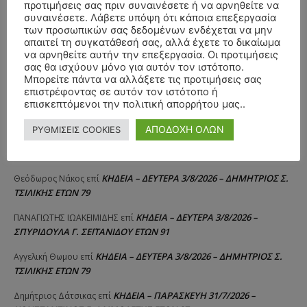
προτιμήσεις σας πριν συναινέσετε ή να αρνηθείτε να
συναινέσετε. Λάβετε υπόψη ότι κάποια επεξεργασία
των προσωπικών σας δεδομένων ενδέχεται να μην
απαιτεί τη συγκατάθεσή σας, αλλά έχετε το δικαίωμα
να αρνηθείτε αυτήν την επεξεργασία. Οι προτιμήσεις
ΣΥΛΛΥΠΗΤΗΡΙΑ ΜΗΝΥΜΑΤΑ
σας θα ισχύουν μόνο για αυτόν τον ιστότοπο.
Μπορείτε πάντα να αλλάξετε τις προτιμήσεις σας
επιστρέφοντας σε αυτόν τον ιστότοπο ή
ΚΗΔΕΙΑ – ΣΑΒΒΑΤΟ 25/7/2026 –
Αλέξανδρος Σέρβος
επί
επισκεπτόμενοι την πολιτική απορρήτου μας..
ΧΑΡΑΛΑΜΠΟΣ ΚΑΥΚΙΑΣ ΕΤΩΝ 57
ΑΠΟΔΟΧΗ ΟΛΩΝ
ΡΥΘΜΙΣΕΙΣ COOKIES
ΚΗΔΕΙΑ – ΤΡΙΤΗ 4/8/2026 – ΧΡΗΣΤΟΣ Α. ΠΑΛΙΟΥΡΑΣ
ΧΡΙΣΤΙΝΑ
επί
ΕΤΩΝ 58
ΚΗΔΕΙΑ – ΔΕΥΤΕΡΑ 3/8/2026 – ΔΗΜΗΤΡΙΟΣ Σ.
Θεόδωρος Νάκος
επί
ΤΣΙΛΙΚΗΣ ΕΤΩΝ 79
ΚΗΔΕΙΑ – ΔΕΥΤΕΡΑ 3/8/2026 –
ΠΑΝΑΓΙΩΤΗΣ IΩΑΚΕΙΜΙΔΗΣ
επί
ΣΠΥΡΙΔΟΥΛΑ Γ. ΣΕΪΤΑΝΙΔΟΥ ΕΤΩΝ 91
ΚΗΔΕΙΑ – ΔΕΥΤΕΡΑ 3/8/2026 – ΔΗΜΗΤΡΙΟΣ Σ.
Αγγελική Θωμου
επί
ΤΣΙΛΙΚΗΣ ΕΤΩΝ 79
ΚΗΔΕΙΑ – ΠΑΡΑΣΚΕΥΗ 31/7/2026 –
Δημήτριος Δάτσικας
επί