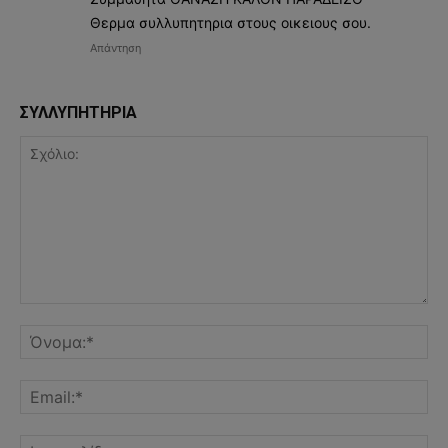
Θερμα συλλυπητηρια στους οικειους σου.
Απάντηση
ΣΥΛΛΥΠΗΤΗΡΙΑ
Σχόλιο:
Όν
Ema
Ισ