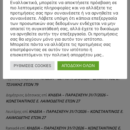
Εναλλακτικά, μπορείτε να αποκτήσετε πρόσβαση σε
πιο λεπτομερείς πληροφορίες και να αλλάξετε τις
προτιμήσεις σας πριν συναινέσετε ή να αρνηθείτε να
συναινέσετε. Λάβετε υπόψη ότι κάποια επεξεργασία
των προσωπικών σας δεδομένων ενδέχεται να μην
απαιτεί τη συγκατάθεσή σας, αλλά έχετε το δικαίωμα
να αρνηθείτε αυτήν την επεξεργασία. Οι προτιμήσεις
σας θα ισχύουν μόνο για αυτόν τον ιστότοπο.
Μπορείτε πάντα να αλλάξετε τις προτιμήσεις σας
ΣΥΛΛΥΠΗΤΗΡΙΑ ΜΗΝΥΜΑΤΑ
επιστρέφοντας σε αυτόν τον ιστότοπο ή
επισκεπτόμενοι την πολιτική απορρήτου μας..
ΚΗΔΕΙΑ – ΔΕΥΤΕΡΑ 3/8/2026 –
ΠΑΝΑΓΙΩΤΗΣ IΩΑΚΕΙΜΙΔΗΣ
επί
ΑΠΟΔΟΧΗ ΟΛΩΝ
ΡΥΘΜΙΣΕΙΣ COOKIES
ΣΠΥΡΙΔΟΥΛΑ Γ. ΣΕΪΤΑΝΙΔΟΥ ΕΤΩΝ 91
ΚΗΔΕΙΑ – ΔΕΥΤΕΡΑ 3/8/2026 – ΔΗΜΗΤΡΙΟΣ Σ.
Αγγελική Θωμου
επί
ΤΣΙΛΙΚΗΣ ΕΤΩΝ 79
ΚΗΔΕΙΑ – ΠΑΡΑΣΚΕΥΗ 31/7/2026 –
Δημήτριος Δάτσικας
επί
ΚΩΝΣΤΑΝΤΙΝΟΣ Ε. ΛΑΙΜΟΔΕΤΗΣ ΕΤΩΝ 27
ΚΗΔΕΙΑ – ΠΑΡΑΣΚΕΥΗ 31/7/2026 – ΚΩΝΣΤΑΝΤΙΝΟΣ Ε.
Λευτέρης
επί
ΛΑΙΜΟΔΕΤΗΣ ΕΤΩΝ 27
ΚΗΔΕΙΑ – ΠΑΡΑΣΚΕΥΗ 31/7/2026 – ΚΩΝΣΤΑΝΤΙΝΟΣ Ε.
Raniad4
επί