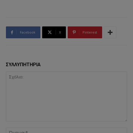
Facebook
X
Pinterest
ΣΥΛΛΥΠΗΤΗΡΙΑ
Σχόλιο:
Όν