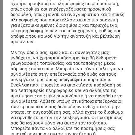
έχουμε πρόσβαση σε πληροφορίες σε μια συσκευή,
όπως cookies και επεξεργαζόμαστε προσωπικά
δεδομένα, όπως μοναδικά αναγνωριστικά και τυπικές
πληροφορίες που αποστέλλονται από μια συσκευή
για εξατομικευμένες διαφημίσεις και περιεχόμενο,
μέτρηση διαφημίσεων και περιεχομένου, καθώς και
απόψεις του κοινού για την ανάπτυξη και βελτίωση
προϊόντων.
Με την άδειά σας, εμείς και οι συνεργάτες μας
ενδέχεται να χρησιμοποιήσουμε ακριβή δεδομένα
γεωγραφικής τοποθεσίας και ταυτοποίησης μέσω
σάρωσης συσκευών. Μπορείτε να κάνετε κλικ για να
συναινέσετε στην επεξεργασία από εμάς και τους
συνεργάτες μας όπως περιγράφεται παραπάνω.
ΣΥΛΛΥΠΗΤΗΡΙΑ ΜΗΝΥΜΑΤΑ
Εναλλακτικά, μπορείτε να αποκτήσετε πρόσβαση σε
πιο λεπτομερείς πληροφορίες και να αλλάξετε τις
προτιμήσεις σας πριν συναινέσετε ή να αρνηθείτε να
ΚΗΔΕΙΑ – ΣΑΒΒΑΤΟ 25/7/2026 –
Αλέξανδρος Σέρβος
επί
συναινέσετε. Λάβετε υπόψη ότι κάποια επεξεργασία
ΧΑΡΑΛΑΜΠΟΣ ΚΑΥΚΙΑΣ ΕΤΩΝ 57
των προσωπικών σας δεδομένων ενδέχεται να μην
απαιτεί τη συγκατάθεσή σας, αλλά έχετε το δικαίωμα
ΚΗΔΕΙΑ – ΤΡΙΤΗ 4/8/2026 – ΧΡΗΣΤΟΣ Α. ΠΑΛΙΟΥΡΑΣ
ΧΡΙΣΤΙΝΑ
επί
να αρνηθείτε αυτήν την επεξεργασία. Οι προτιμήσεις
ΕΤΩΝ 58
σας θα ισχύουν μόνο για αυτόν τον ιστότοπο.
Μπορείτε πάντα να αλλάξετε τις προτιμήσεις σας
ΚΗΔΕΙΑ – ΔΕΥΤΕΡΑ 3/8/2026 – ΔΗΜΗΤΡΙΟΣ Σ.
Θεόδωρος Νάκος
επί
επιστρέφοντας σε αυτόν τον ιστότοπο ή