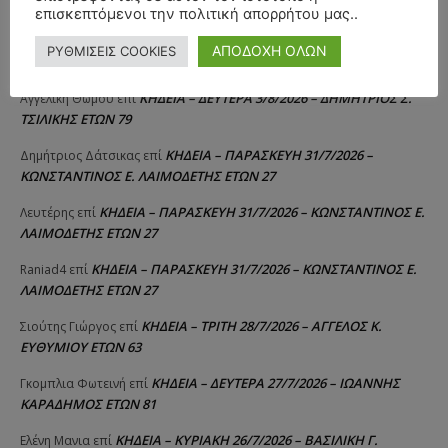
ΤΣΙΛΙΚΗΣ ΕΤΩΝ 79
επισκεπτόμενοι την πολιτική απορρήτου μας..
ΚΗΔΕΙΑ – ΔΕΥΤΕΡΑ 3/8/2026 –
ΠΑΝΑΓΙΩΤΗΣ IΩΑΚΕΙΜΙΔΗΣ
επί
ΑΠΟΔΟΧΗ ΟΛΩΝ
ΡΥΘΜΙΣΕΙΣ COOKIES
ΣΠΥΡΙΔΟΥΛΑ Γ. ΣΕΪΤΑΝΙΔΟΥ ΕΤΩΝ 91
ΚΗΔΕΙΑ – ΔΕΥΤΕΡΑ 3/8/2026 – ΔΗΜΗΤΡΙΟΣ Σ.
Αγγελική Θωμου
επί
ΤΣΙΛΙΚΗΣ ΕΤΩΝ 79
ΚΗΔΕΙΑ – ΠΑΡΑΣΚΕΥΗ 31/7/2026 –
Δημήτριος Δάτσικας
επί
ΚΩΝΣΤΑΝΤΙΝΟΣ Ε. ΛΑΙΜΟΔΕΤΗΣ ΕΤΩΝ 27
ΚΗΔΕΙΑ – ΠΑΡΑΣΚΕΥΗ 31/7/2026 – ΚΩΝΣΤΑΝΤΙΝΟΣ Ε.
Λευτέρης
επί
ΛΑΙΜΟΔΕΤΗΣ ΕΤΩΝ 27
ΚΗΔΕΙΑ – ΠΑΡΑΣΚΕΥΗ 31/7/2026 – ΚΩΝΣΤΑΝΤΙΝΟΣ Ε.
Raniad4
επί
ΛΑΙΜΟΔΕΤΗΣ ΕΤΩΝ 27
ΚΗΔΕΙΑ – ΤΡΙΤΗ 28/7/2026 – ΑΓΓΕΛΟΣ Κ.
Σιούτης Γιώργος
επί
ΕΥΘΥΜΙΟΥ ΕΤΩΝ 63
ΚΗΔΕΙΑ – ΔΕΥΤΕΡΑ 27/7/2026 – ΙΩΑΝΝΗΣ
Γκομπλια Φωτεινή
επί
ΚΑΡΑΔΗΜΟΣ ΕΤΩΝ 81
ΚΗΔΕΙΑ – ΚΥΡΙΑΚΗ 26/7/2026 – ΒΑΣΙΛΙΚΗ Γ.
Ελένη Μανια
επί