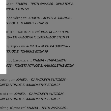
ΚΗΔΕΙΑ – ΤΡΙΤΗ 4/8/2026 – ΧΡΗΣΤΟΣ Α.
ΙΣΤΙΝΑ
επί
ΑΛΙΟΥΡΑΣ ΕΤΩΝ 58
ΚΗΔΕΙΑ – ΔΕΥΤΕΡΑ 3/8/2026 –
εόδωρος Νάκος
επί
ΗΜΗΤΡΙΟΣ Σ. ΤΣΙΛΙΚΗΣ ΕΤΩΝ 79
ΚΗΔΕΙΑ – ΔΕΥΤΕΡΑ
ΝΑΓΙΩΤΗΣ IΩΑΚΕΙΜΙΔΗΣ
επί
8/2026 – ΣΠΥΡΙΔΟΥΛΑ Γ. ΣΕΪΤΑΝΙΔΟΥ ΕΤΩΝ 91
ΚΗΔΕΙΑ – ΔΕΥΤΕΡΑ 3/8/2026 –
γελική Θωμου
επί
ΗΜΗΤΡΙΟΣ Σ. ΤΣΙΛΙΚΗΣ ΕΤΩΝ 79
ΚΗΔΕΙΑ – ΠΑΡΑΣΚΕΥΗ
μήτριος Δάτσικας
επί
1/7/2026 – ΚΩΝΣΤΑΝΤΙΝΟΣ Ε. ΛΑΙΜΟΔΕΤΗΣ ΕΤΩΝ
ΚΗΔΕΙΑ – ΠΑΡΑΣΚΕΥΗ 31/7/2026 –
υτέρης
επί
ΩΝΣΤΑΝΤΙΝΟΣ Ε. ΛΑΙΜΟΔΕΤΗΣ ΕΤΩΝ 27
ΚΗΔΕΙΑ – ΠΑΡΑΣΚΕΥΗ 31/7/2026 –
niad4
επί
ΩΝΣΤΑΝΤΙΝΟΣ Ε. ΛΑΙΜΟΔΕΤΗΣ ΕΤΩΝ 27
ΚΗΔΕΙΑ – ΤΡΙΤΗ 28/7/2026 –
ούτης Γιώργος
επί