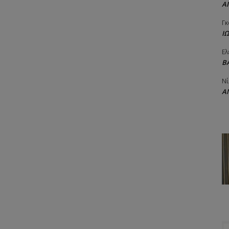
Α
Γκ
Ι
Ελ
Β
Νί
Α