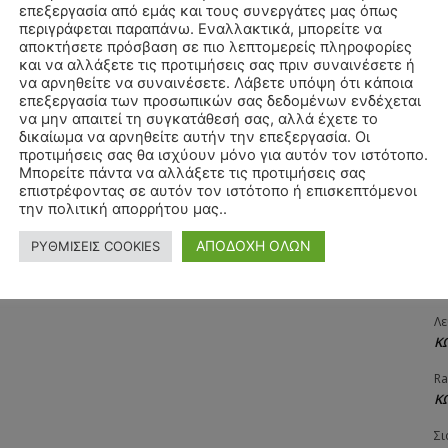
επεξεργασία από εμάς και τους συνεργάτες μας όπως
ΧΡ
περιγράφεται παραπάνω. Εναλλακτικά, μπορείτε να
Π
αποκτήσετε πρόσβαση σε πιο λεπτομερείς πληροφορίες
και να αλλάξετε τις προτιμήσεις σας πριν συναινέσετε ή
Θ
να αρνηθείτε να συναινέσετε. Λάβετε υπόψη ότι κάποια
Δ
επεξεργασία των προσωπικών σας δεδομένων ενδέχεται
να μην απαιτεί τη συγκατάθεσή σας, αλλά έχετε το
ΠΑ
δικαίωμα να αρνηθείτε αυτήν την επεξεργασία. Οι
3/
προτιμήσεις σας θα ισχύουν μόνο για αυτόν τον ιστότοπο.
Μπορείτε πάντα να αλλάξετε τις προτιμήσεις σας
Αγ
επιστρέφοντας σε αυτόν τον ιστότοπο ή επισκεπτόμενοι
Δ
την πολιτική απορρήτου μας..
Δη
ΑΠΟΔΟΧΗ ΟΛΩΝ
ΡΥΘΜΙΣΕΙΣ COOKIES
3
27
Λε
Κ
Ra
Κ
Σι