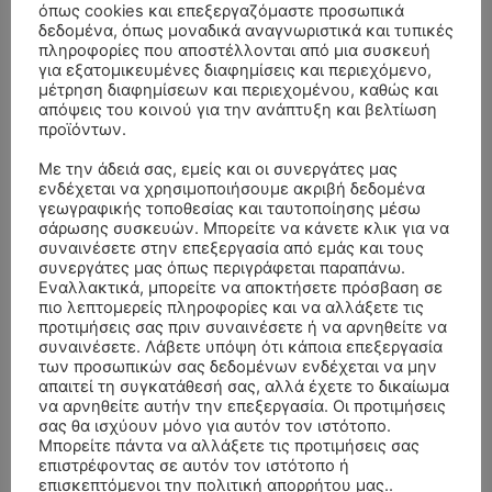
όπως cookies και επεξεργαζόμαστε προσωπικά
δεδομένα, όπως μοναδικά αναγνωριστικά και τυπικές
πληροφορίες που αποστέλλονται από μια συσκευή
για εξατομικευμένες διαφημίσεις και περιεχόμενο,
μέτρηση διαφημίσεων και περιεχομένου, καθώς και
απόψεις του κοινού για την ανάπτυξη και βελτίωση
προϊόντων.
Με την άδειά σας, εμείς και οι συνεργάτες μας
ενδέχεται να χρησιμοποιήσουμε ακριβή δεδομένα
γεωγραφικής τοποθεσίας και ταυτοποίησης μέσω
σάρωσης συσκευών. Μπορείτε να κάνετε κλικ για να
συναινέσετε στην επεξεργασία από εμάς και τους
ΣΥΛΛΥΠΗΤΗΡΙΑ ΜΗΝΥΜΑΤΑ
συνεργάτες μας όπως περιγράφεται παραπάνω.
Εναλλακτικά, μπορείτε να αποκτήσετε πρόσβαση σε
ΚΗΔΕΙΑ – ΣΑΒΒΑΤΟ 25/7/2026 –
Αλέξανδρος Σέρβος
επί
πιο λεπτομερείς πληροφορίες και να αλλάξετε τις
προτιμήσεις σας πριν συναινέσετε ή να αρνηθείτε να
ΧΑΡΑΛΑΜΠΟΣ ΚΑΥΚΙΑΣ ΕΤΩΝ 57
συναινέσετε. Λάβετε υπόψη ότι κάποια επεξεργασία
των προσωπικών σας δεδομένων ενδέχεται να μην
ΚΗΔΕΙΑ – ΤΡΙΤΗ 4/8/2026 – ΧΡΗΣΤΟΣ Α. ΠΑΛΙΟΥΡΑΣ
ΧΡΙΣΤΙΝΑ
επί
απαιτεί τη συγκατάθεσή σας, αλλά έχετε το δικαίωμα
ΕΤΩΝ 58
να αρνηθείτε αυτήν την επεξεργασία. Οι προτιμήσεις
σας θα ισχύουν μόνο για αυτόν τον ιστότοπο.
ΚΗΔΕΙΑ – ΔΕΥΤΕΡΑ 3/8/2026 – ΔΗΜΗΤΡΙΟΣ Σ.
Θεόδωρος Νάκος
επί
Μπορείτε πάντα να αλλάξετε τις προτιμήσεις σας
ΤΣΙΛΙΚΗΣ ΕΤΩΝ 79
επιστρέφοντας σε αυτόν τον ιστότοπο ή
επισκεπτόμενοι την πολιτική απορρήτου μας..