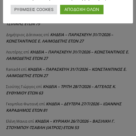
ΚΗΔΕΙΑ – ΔΕΥΤΕΡΑ 3/8/2026 –
ΠΑΝΑΓΙΩΤΗΣ IΩΑΚΕΙΜΙΔΗΣ
επί
ΣΠΥΡΙΔΟΥΛΑ Γ. ΣΕΪΤΑΝΙΔΟΥ ΕΤΩΝ 91
ΑΠΟΔΟΧΗ ΟΛΩΝ
ΡΥΘΜΙΣΕΙΣ COOKIES
ΚΗΔΕΙΑ – ΔΕΥΤΕΡΑ 3/8/2026 – ΔΗΜΗΤΡΙΟΣ Σ.
Αγγελική Θωμου
επί
ΤΣΙΛΙΚΗΣ ΕΤΩΝ 79
ΚΗΔΕΙΑ – ΠΑΡΑΣΚΕΥΗ 31/7/2026 –
Δημήτριος Δάτσικας
επί
ΚΩΝΣΤΑΝΤΙΝΟΣ Ε. ΛΑΙΜΟΔΕΤΗΣ ΕΤΩΝ 27
ΚΗΔΕΙΑ – ΠΑΡΑΣΚΕΥΗ 31/7/2026 – ΚΩΝΣΤΑΝΤΙΝΟΣ Ε.
Λευτέρης
επί
ΛΑΙΜΟΔΕΤΗΣ ΕΤΩΝ 27
ΚΗΔΕΙΑ – ΠΑΡΑΣΚΕΥΗ 31/7/2026 – ΚΩΝΣΤΑΝΤΙΝΟΣ Ε.
Raniad4
επί
ΛΑΙΜΟΔΕΤΗΣ ΕΤΩΝ 27
ΚΗΔΕΙΑ – ΤΡΙΤΗ 28/7/2026 – ΑΓΓΕΛΟΣ Κ.
Σιούτης Γιώργος
επί
ΕΥΘΥΜΙΟΥ ΕΤΩΝ 63
ΚΗΔΕΙΑ – ΔΕΥΤΕΡΑ 27/7/2026 – ΙΩΑΝΝΗΣ
Γκομπλια Φωτεινή
επί
ΚΑΡΑΔΗΜΟΣ ΕΤΩΝ 81
ΚΗΔΕΙΑ – ΚΥΡΙΑΚΗ 26/7/2026 – ΒΑΣΙΛΙΚΗ Γ.
Ελένη Μανια
επί
ΣΤΟΥΜΠΟΥ-ΤΣΑΒΛΗ (ΙΑΤΡΟΣ) ΕΤΩΝ 53