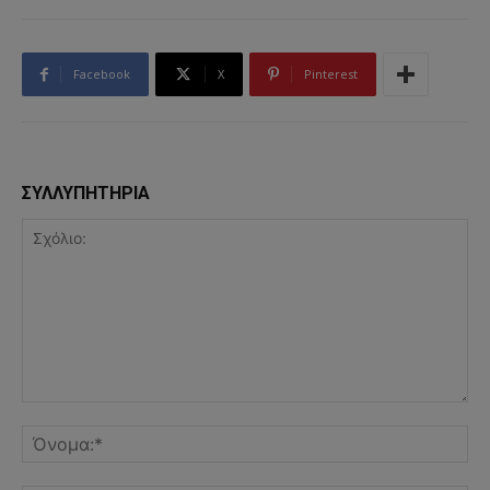
Facebook
X
Pinterest
ΣΥΛΛΥΠΗΤΗΡΙΑ
Σχόλιο:
Όν