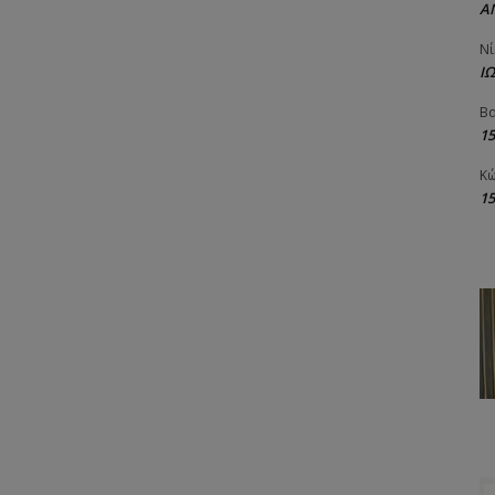
Α
Νί
Ι
Βα
1
Κώ
1