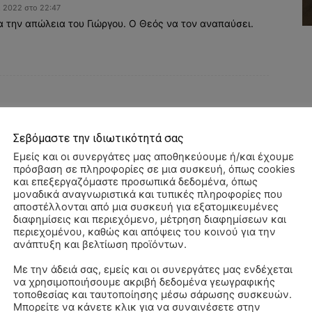
, 2022 στο 22:47
α την απώλεια του Γιώργου. Ο Θεός να τον αναπαύσει.
Σεβόμαστε την ιδιωτικότητά σας
Εμείς και οι συνεργάτες μας αποθηκεύουμε ή/και έχουμε
πρόσβαση σε πληροφορίες σε μια συσκευή, όπως cookies
και επεξεργαζόμαστε προσωπικά δεδομένα, όπως
μοναδικά αναγνωριστικά και τυπικές πληροφορίες που
αποστέλλονται από μια συσκευή για εξατομικευμένες
διαφημίσεις και περιεχόμενο, μέτρηση διαφημίσεων και
περιεχομένου, καθώς και απόψεις του κοινού για την
ανάπτυξη και βελτίωση προϊόντων.
Όνομα:*
Με την άδειά σας, εμείς και οι συνεργάτες μας ενδέχεται
να χρησιμοποιήσουμε ακριβή δεδομένα γεωγραφικής
ΠΑ
Email:*
τοποθεσίας και ταυτοποίησης μέσω σάρωσης συσκευών.
3/
Μπορείτε να κάνετε κλικ για να συναινέσετε στην