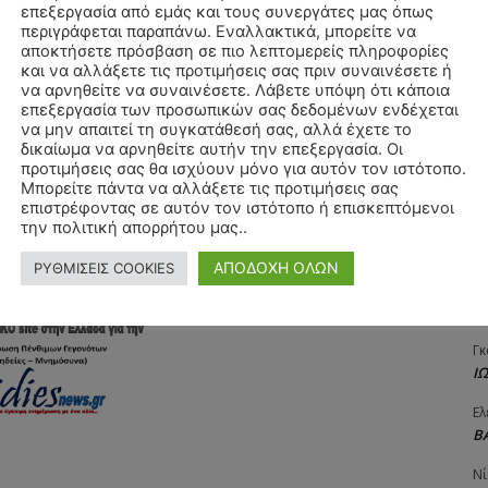
επεξεργασία από εμάς και τους συνεργάτες μας όπως
Αγ
περιγράφεται παραπάνω. Εναλλακτικά, μπορείτε να
Ιστοσελί
Δ
αποκτήσετε πρόσβαση σε πιο λεπτομερείς πληροφορίες
και να αλλάξετε τις προτιμήσεις σας πριν συναινέσετε ή
Δη
να αρνηθείτε να συναινέσετε. Λάβετε υπόψη ότι κάποια
αχυδρομείο και τον ιστότοπό μου σε αυτό το πρόγραμμα
3
επεξεργασία των προσωπικών σας δεδομένων ενδέχεται
λιάσω.
27
να μην απαιτεί τη συγκατάθεσή σας, αλλά έχετε το
δικαίωμα να αρνηθείτε αυτήν την επεξεργασία. Οι
Λε
προτιμήσεις σας θα ισχύουν μόνο για αυτόν τον ιστότοπο.
Κ
Μπορείτε πάντα να αλλάξετε τις προτιμήσεις σας
επιστρέφοντας σε αυτόν τον ιστότοπο ή επισκεπτόμενοι
Ra
την πολιτική απορρήτου μας..
Κ
ΑΠΟΔΟΧΗ ΟΛΩΝ
ΡΥΘΜΙΣΕΙΣ COOKIES
Σι
Α
Γκ
Ι
Ελ
Β
Νί