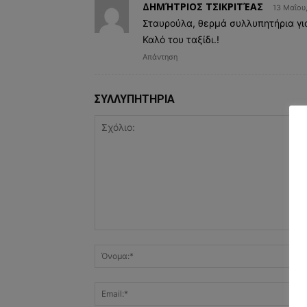
ΔΗΜΉΤΡΙΟΣ ΤΣΙΚΡΙΤΈΑΣ
13 Μαΐου
Σταυρούλα, θερμά συλλυπητήρια γι
Καλό του ταξίδι.!
Απάντηση
ΣΥΛΛΥΠΗΤΗΡΙΑ
Σχόλιο: