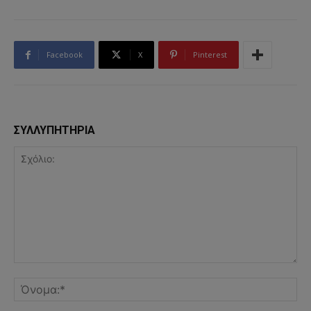
Facebook
X
Pinterest
ΣΥΛΛΥΠΗΤΗΡΙΑ
Σχόλιο:
Όν