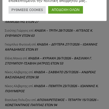
επισκεπτόμενοι την πολιτική απορρήτου μας..
ΚΗΔΕΙΑ – ΠΑΡΑΣΚΕΥΗ 31/7/2026 – ΚΩΝΣΤΑΝΤΙΝΟΣ Ε.
Λευτέρης
επί
ΛΑΙΜΟΔΕΤΗΣ ΕΤΩΝ 27
ΑΠΟΔΟΧΗ ΟΛΩΝ
ΡΥΘΜΙΣΕΙΣ COOKIES
ΚΗΔΕΙΑ – ΠΑΡΑΣΚΕΥΗ 31/7/2026 – ΚΩΝΣΤΑΝΤΙΝΟΣ Ε.
Raniad4
επί
ΛΑΙΜΟΔΕΤΗΣ ΕΤΩΝ 27
ΚΗΔΕΙΑ – ΤΡΙΤΗ 28/7/2026 – ΑΓΓΕΛΟΣ Κ.
Σιούτης Γιώργος
επί
ΕΥΘΥΜΙΟΥ ΕΤΩΝ 63
ΚΗΔΕΙΑ – ΔΕΥΤΕΡΑ 27/7/2026 – ΙΩΑΝΝΗΣ
Γκομπλια Φωτεινή
επί
ΚΑΡΑΔΗΜΟΣ ΕΤΩΝ 81
ΚΗΔΕΙΑ – ΚΥΡΙΑΚΗ 26/7/2026 – ΒΑΣΙΛΙΚΗ Γ.
Ελένη Μανια
επί
ΣΤΟΥΜΠΟΥ-ΤΣΑΒΛΗ (ΙΑΤΡΟΣ) ΕΤΩΝ 53
ΚΗΔΕΙΑ – ΣΑΒΒΑΤΟ 25/7/2026 – ΑΝΔΡΕΑΣ
Νίκος Αλιβερτης
επί
ΒΑΣΙΛΕΙΑΔΗΣ ΕΤΩΝ 58
ΚΗΔΕΙΑ – ΠΕΜΠΤΗ 23/7/2026 – ΙΩΑΝΝΗΣ Κ.
Νίκος Αλιβερτης
επί
ΠΟΛΥΜΕΡΟΣ
ΑΠΟΧΑΙΡΕΤΙΣΜΟΣ – ΤΕΤΑΡΤΗ 15/7/2026 –
Βασιλικη Πολυζου
επί
ΚΩΝΣΤΑΝΤΙΝΟΣ ΠΑΠΠΑΣ ΕΤΩΝ 94