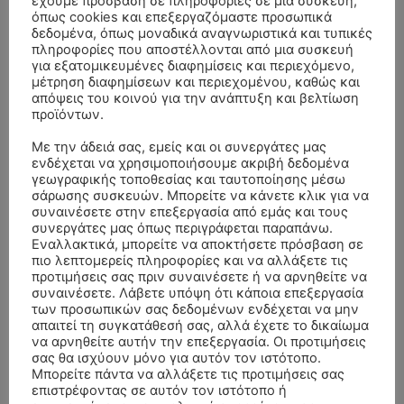
έχουμε πρόσβαση σε πληροφορίες σε μια συσκευή,
όπως cookies και επεξεργαζόμαστε προσωπικά
δεδομένα, όπως μοναδικά αναγνωριστικά και τυπικές
πληροφορίες που αποστέλλονται από μια συσκευή
για εξατομικευμένες διαφημίσεις και περιεχόμενο,
μέτρηση διαφημίσεων και περιεχομένου, καθώς και
απόψεις του κοινού για την ανάπτυξη και βελτίωση
προϊόντων.
Με την άδειά σας, εμείς και οι συνεργάτες μας
ενδέχεται να χρησιμοποιήσουμε ακριβή δεδομένα
γεωγραφικής τοποθεσίας και ταυτοποίησης μέσω
σάρωσης συσκευών. Μπορείτε να κάνετε κλικ για να
συναινέσετε στην επεξεργασία από εμάς και τους
ΣΥΛΛΥΠΗΤΗΡΙΑ ΜΗΝΥΜΑΤΑ
συνεργάτες μας όπως περιγράφεται παραπάνω.
Εναλλακτικά, μπορείτε να αποκτήσετε πρόσβαση σε
ΚΗΔΕΙΑ – ΔΕΥΤΕΡΑ 3/8/2026 –
πιο λεπτομερείς πληροφορίες και να αλλάξετε τις
ΠΑΝΑΓΙΩΤΗΣ IΩΑΚΕΙΜΙΔΗΣ
επί
προτιμήσεις σας πριν συναινέσετε ή να αρνηθείτε να
ΣΠΥΡΙΔΟΥΛΑ Γ. ΣΕΪΤΑΝΙΔΟΥ ΕΤΩΝ 91
συναινέσετε. Λάβετε υπόψη ότι κάποια επεξεργασία
των προσωπικών σας δεδομένων ενδέχεται να μην
ΚΗΔΕΙΑ – ΔΕΥΤΕΡΑ 3/8/2026 – ΔΗΜΗΤΡΙΟΣ Σ.
Αγγελική Θωμου
επί
απαιτεί τη συγκατάθεσή σας, αλλά έχετε το δικαίωμα
ΤΣΙΛΙΚΗΣ ΕΤΩΝ 79
να αρνηθείτε αυτήν την επεξεργασία. Οι προτιμήσεις
σας θα ισχύουν μόνο για αυτόν τον ιστότοπο.
ΚΗΔΕΙΑ – ΠΑΡΑΣΚΕΥΗ 31/7/2026 –
Δημήτριος Δάτσικας
επί
Μπορείτε πάντα να αλλάξετε τις προτιμήσεις σας
ΚΩΝΣΤΑΝΤΙΝΟΣ Ε. ΛΑΙΜΟΔΕΤΗΣ ΕΤΩΝ 27
επιστρέφοντας σε αυτόν τον ιστότοπο ή