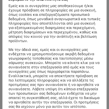
Εμείς και οι συνεργάτες μας αποθηκεύουμε ή/και
έχουμε πρόσβαση σε πληροφορίες σε μια συσκευή,
όπως cookies και επεξεργαζόμαστε προσωπικά
δεδομένα, όπως μοναδικά αναγνωριστικά και τυπικές
πληροφορίες που αποστέλλονται από μια συσκευή
για εξατομικευμένες διαφημίσεις και περιεχόμενο,
μέτρηση διαφημίσεων και περιεχομένου, καθώς και
απόψεις του κοινού για την ανάπτυξη και βελτίωση
προϊόντων.
Με την άδειά σας, εμείς και οι συνεργάτες μας
ενδέχεται να χρησιμοποιήσουμε ακριβή δεδομένα
γεωγραφικής τοποθεσίας και ταυτοποίησης μέσω
σάρωσης συσκευών. Μπορείτε να κάνετε κλικ για να
συναινέσετε στην επεξεργασία από εμάς και τους
συνεργάτες μας όπως περιγράφεται παραπάνω.
Εναλλακτικά, μπορείτε να αποκτήσετε πρόσβαση σε
ΣΥΛΛΥΠΗΤΗΡΙΑ ΜΗΝΥΜΑΤΑ
πιο λεπτομερείς πληροφορίες και να αλλάξετε τις
προτιμήσεις σας πριν συναινέσετε ή να αρνηθείτε να
συναινέσετε. Λάβετε υπόψη ότι κάποια επεξεργασία
ΚΗΔΕΙΑ – ΔΕΥΤΕΡΑ 3/8/2026 –
ΠΑΝΑΓΙΩΤΗΣ IΩΑΚΕΙΜΙΔΗΣ
επί
των προσωπικών σας δεδομένων ενδέχεται να μην
ΣΠΥΡΙΔΟΥΛΑ Γ. ΣΕΪΤΑΝΙΔΟΥ ΕΤΩΝ 91
απαιτεί τη συγκατάθεσή σας, αλλά έχετε το δικαίωμα
να αρνηθείτε αυτήν την επεξεργασία. Οι προτιμήσεις
ΚΗΔΕΙΑ – ΔΕΥΤΕΡΑ 3/8/2026 – ΔΗΜΗΤΡΙΟΣ Σ.
Αγγελική Θωμου
επί
σας θα ισχύουν μόνο για αυτόν τον ιστότοπο.