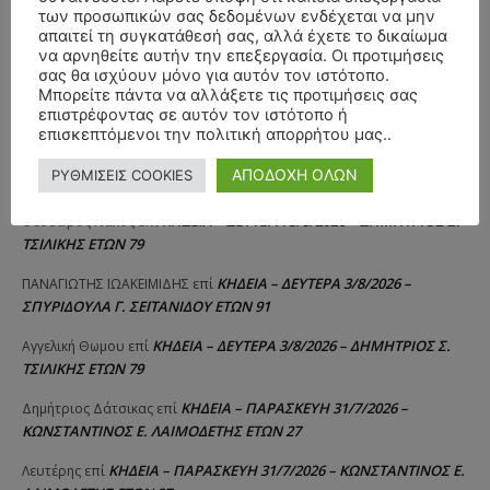
των προσωπικών σας δεδομένων ενδέχεται να μην
απαιτεί τη συγκατάθεσή σας, αλλά έχετε το δικαίωμα
ΣΥΛΛΥΠΗΤΗΡΙΑ ΜΗΝΥΜΑΤΑ
να αρνηθείτε αυτήν την επεξεργασία. Οι προτιμήσεις
σας θα ισχύουν μόνο για αυτόν τον ιστότοπο.
Μπορείτε πάντα να αλλάξετε τις προτιμήσεις σας
ΚΗΔΕΙΑ – ΣΑΒΒΑΤΟ 25/7/2026 –
Αλέξανδρος Σέρβος
επί
επιστρέφοντας σε αυτόν τον ιστότοπο ή
ΧΑΡΑΛΑΜΠΟΣ ΚΑΥΚΙΑΣ ΕΤΩΝ 57
επισκεπτόμενοι την πολιτική απορρήτου μας..
ΚΗΔΕΙΑ – ΤΡΙΤΗ 4/8/2026 – ΧΡΗΣΤΟΣ Α. ΠΑΛΙΟΥΡΑΣ
ΧΡΙΣΤΙΝΑ
επί
ΑΠΟΔΟΧΗ ΟΛΩΝ
ΡΥΘΜΙΣΕΙΣ COOKIES
ΕΤΩΝ 58
ΚΗΔΕΙΑ – ΔΕΥΤΕΡΑ 3/8/2026 – ΔΗΜΗΤΡΙΟΣ Σ.
Θεόδωρος Νάκος
επί
ΤΣΙΛΙΚΗΣ ΕΤΩΝ 79
ΚΗΔΕΙΑ – ΔΕΥΤΕΡΑ 3/8/2026 –
ΠΑΝΑΓΙΩΤΗΣ IΩΑΚΕΙΜΙΔΗΣ
επί
ΣΠΥΡΙΔΟΥΛΑ Γ. ΣΕΪΤΑΝΙΔΟΥ ΕΤΩΝ 91
ΚΗΔΕΙΑ – ΔΕΥΤΕΡΑ 3/8/2026 – ΔΗΜΗΤΡΙΟΣ Σ.
Αγγελική Θωμου
επί
ΤΣΙΛΙΚΗΣ ΕΤΩΝ 79
ΚΗΔΕΙΑ – ΠΑΡΑΣΚΕΥΗ 31/7/2026 –
Δημήτριος Δάτσικας
επί
ΚΩΝΣΤΑΝΤΙΝΟΣ Ε. ΛΑΙΜΟΔΕΤΗΣ ΕΤΩΝ 27
ΚΗΔΕΙΑ – ΠΑΡΑΣΚΕΥΗ 31/7/2026 – ΚΩΝΣΤΑΝΤΙΝΟΣ Ε.
Λευτέρης
επί