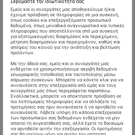
Σεβόμαστε την ιδιωτικότητά σας
Εμείς και οι συνεργάτες μας αποθηκεύουμε ή/και
έχουμε πρόσβαση σε πληροφορίες σε μια συσκευή,
όπως cookies και επεξεργαζόμαστε προσωπικά
δεδομένα, όπως μοναδικά αναγνωριστικά και τυπικές
πληροφορίες που αποστέλλονται από μια συσκευή
για εξατομικευμένες διαφημίσεις και περιεχόμενο,
μέτρηση διαφημίσεων και περιεχομένου, καθώς και
απόψεις του κοινού για την ανάπτυξη και βελτίωση
προϊόντων.
Με την άδειά σας, εμείς και οι συνεργάτες μας
ενδέχεται να χρησιμοποιήσουμε ακριβή δεδομένα
γεωγραφικής τοποθεσίας και ταυτοποίησης μέσω
σάρωσης συσκευών. Μπορείτε να κάνετε κλικ για να
συναινέσετε στην επεξεργασία από εμάς και τους
συνεργάτες μας όπως περιγράφεται παραπάνω.
Εναλλακτικά, μπορείτε να αποκτήσετε πρόσβαση σε
ΣΥΛΛΥΠΗΤΗΡΙΑ ΜΗΝΥΜΑΤΑ
πιο λεπτομερείς πληροφορίες και να αλλάξετε τις
προτιμήσεις σας πριν συναινέσετε ή να αρνηθείτε να
συναινέσετε. Λάβετε υπόψη ότι κάποια επεξεργασία
ΚΗΔΕΙΑ – ΔΕΥΤΕΡΑ 3/8/2026 –
ΠΑΝΑΓΙΩΤΗΣ IΩΑΚΕΙΜΙΔΗΣ
επί
των προσωπικών σας δεδομένων ενδέχεται να μην
ΣΠΥΡΙΔΟΥΛΑ Γ. ΣΕΪΤΑΝΙΔΟΥ ΕΤΩΝ 91
απαιτεί τη συγκατάθεσή σας, αλλά έχετε το δικαίωμα
να αρνηθείτε αυτήν την επεξεργασία. Οι προτιμήσεις
ΚΗΔΕΙΑ – ΔΕΥΤΕΡΑ 3/8/2026 – ΔΗΜΗΤΡΙΟΣ Σ.
Αγγελική Θωμου
επί
σας θα ισχύουν μόνο για αυτόν τον ιστότοπο.