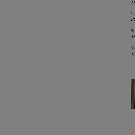
Α
Νί
Ι
Βα
1
Κώ
1