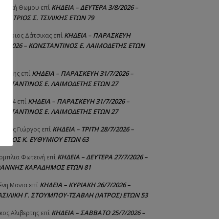
ΚΗΔΕΙΑ – ΔΕΥΤΕΡΑ 3/8/2026 –
γελική Θωμου
επί
ΗΜΗΤΡΙΟΣ Σ. ΤΣΙΛΙΚΗΣ ΕΤΩΝ 79
ΚΗΔΕΙΑ – ΠΑΡΑΣΚΕΥΗ
μήτριος Δάτσικας
επί
1/7/2026 – ΚΩΝΣΤΑΝΤΙΝΟΣ Ε. ΛΑΙΜΟΔΕΤΗΣ ΕΤΩΝ
ΚΗΔΕΙΑ – ΠΑΡΑΣΚΕΥΗ 31/7/2026 –
υτέρης
επί
ΩΝΣΤΑΝΤΙΝΟΣ Ε. ΛΑΙΜΟΔΕΤΗΣ ΕΤΩΝ 27
ΚΗΔΕΙΑ – ΠΑΡΑΣΚΕΥΗ 31/7/2026 –
niad4
επί
ΩΝΣΤΑΝΤΙΝΟΣ Ε. ΛΑΙΜΟΔΕΤΗΣ ΕΤΩΝ 27
ΚΗΔΕΙΑ – ΤΡΙΤΗ 28/7/2026 –
ούτης Γιώργος
επί
ΓΓΕΛΟΣ Κ. ΕΥΘΥΜΙΟΥ ΕΤΩΝ 63
ΚΗΔΕΙΑ – ΔΕΥΤΕΡΑ 27/7/2026 –
ομπλια Φωτεινή
επί
ΩΑΝΝΗΣ ΚΑΡΑΔΗΜΟΣ ΕΤΩΝ 81
ΚΗΔΕΙΑ – ΚΥΡΙΑΚΗ 26/7/2026 –
ένη Μανια
επί
ΑΣΙΛΙΚΗ Γ. ΣΤΟΥΜΠΟΥ-ΤΣΑΒΛΗ (ΙΑΤΡΟΣ) ΕΤΩΝ 53
ΚΗΔΕΙΑ – ΣΑΒΒΑΤΟ 25/7/2026 –
κος Αλιβερτης
επί