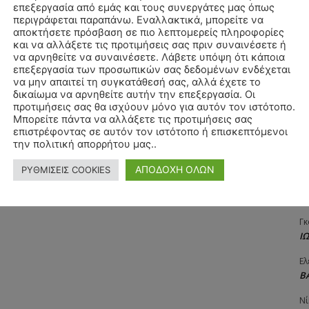
επεξεργασία από εμάς και τους συνεργάτες μας όπως
Αγ
περιγράφεται παραπάνω. Εναλλακτικά, μπορείτε να
Δ
αποκτήσετε πρόσβαση σε πιο λεπτομερείς πληροφορίες
και να αλλάξετε τις προτιμήσεις σας πριν συναινέσετε ή
Δη
να αρνηθείτε να συναινέσετε. Λάβετε υπόψη ότι κάποια
3
επεξεργασία των προσωπικών σας δεδομένων ενδέχεται
27
να μην απαιτεί τη συγκατάθεσή σας, αλλά έχετε το
δικαίωμα να αρνηθείτε αυτήν την επεξεργασία. Οι
Λε
προτιμήσεις σας θα ισχύουν μόνο για αυτόν τον ιστότοπο.
Κ
Μπορείτε πάντα να αλλάξετε τις προτιμήσεις σας
επιστρέφοντας σε αυτόν τον ιστότοπο ή επισκεπτόμενοι
Ra
την πολιτική απορρήτου μας..
Κ
ΑΠΟΔΟΧΗ ΟΛΩΝ
ΡΥΘΜΙΣΕΙΣ COOKIES
Σι
Α
Γκ
Ι
Ελ
Β
Νί