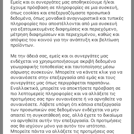
Εμείς και οι συνεργάτες μας αποθηκεύουμε ή/και
έχουμε πρόσβαση σε πληροφορίες σε μια συσκευή,
όπως cookies και επεξεργαζόμαστε προσωπικά
δεδομένα, όπως μοναδικά αναγνωριστικά και τυπικές
πληροφορίες που αποστέλλονται από μια συσκευή
για εξατομικευμένες διαφημίσεις και περιεχόμενο,
μέτρηση διαφημίσεων και περιεχομένου, καθώς και
απόψεις του κοινού για την ανάπτυξη και βελτίωση
προϊόντων.
Με την άδειά σας, εμείς και οι συνεργάτες μας
ενδέχεται να χρησιμοποιήσουμε ακριβή δεδομένα
γεωγραφικής τοποθεσίας και ταυτοποίησης μέσω
σάρωσης συσκευών. Μπορείτε να κάνετε κλικ για να
συναινέσετε στην επεξεργασία από εμάς και τους
συνεργάτες μας όπως περιγράφεται παραπάνω.
Εναλλακτικά, μπορείτε να αποκτήσετε πρόσβαση σε
ΣΥΛΛΥΠΗΤΗΡΙΑ ΜΗΝΥΜΑΤΑ
πιο λεπτομερείς πληροφορίες και να αλλάξετε τις
προτιμήσεις σας πριν συναινέσετε ή να αρνηθείτε να
ΚΗΔΕΙΑ – ΣΑΒΒΑΤΟ 25/7/2026 –
Αλέξανδρος Σέρβος
επί
συναινέσετε. Λάβετε υπόψη ότι κάποια επεξεργασία
ΧΑΡΑΛΑΜΠΟΣ ΚΑΥΚΙΑΣ ΕΤΩΝ 57
των προσωπικών σας δεδομένων ενδέχεται να μην
απαιτεί τη συγκατάθεσή σας, αλλά έχετε το δικαίωμα
ΚΗΔΕΙΑ – ΤΡΙΤΗ 4/8/2026 – ΧΡΗΣΤΟΣ Α. ΠΑΛΙΟΥΡΑΣ
ΧΡΙΣΤΙΝΑ
επί
να αρνηθείτε αυτήν την επεξεργασία. Οι προτιμήσεις
σας θα ισχύουν μόνο για αυτόν τον ιστότοπο.
ΕΤΩΝ 58
Μπορείτε πάντα να αλλάξετε τις προτιμήσεις σας