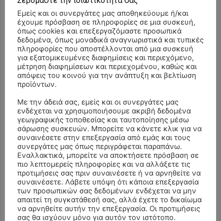
Σεβόμαστε την ιδιωτικότητά σας
Εμείς και οι συνεργάτες μας αποθηκεύουμε ή/και
έχουμε πρόσβαση σε πληροφορίες σε μια συσκευή,
όπως cookies και επεξεργαζόμαστε προσωπικά
δεδομένα, όπως μοναδικά αναγνωριστικά και τυπικές
πληροφορίες που αποστέλλονται από μια συσκευή
για εξατομικευμένες διαφημίσεις και περιεχόμενο,
μέτρηση διαφημίσεων και περιεχομένου, καθώς και
απόψεις του κοινού για την ανάπτυξη και βελτίωση
προϊόντων.
Με την άδειά σας, εμείς και οι συνεργάτες μας
ενδέχεται να χρησιμοποιήσουμε ακριβή δεδομένα
γεωγραφικής τοποθεσίας και ταυτοποίησης μέσω
σάρωσης συσκευών. Μπορείτε να κάνετε κλικ για να
συναινέσετε στην επεξεργασία από εμάς και τους
συνεργάτες μας όπως περιγράφεται παραπάνω.
Εναλλακτικά, μπορείτε να αποκτήσετε πρόσβαση σε
πιο λεπτομερείς πληροφορίες και να αλλάξετε τις
ΣΥΛΛΥΠΗΤΗΡΙΑ ΜΗΝΥΜΑΤΑ
προτιμήσεις σας πριν συναινέσετε ή να αρνηθείτε να
συναινέσετε. Λάβετε υπόψη ότι κάποια επεξεργασία
ΚΗΔΕΙΑ – ΣΑΒΒΑΤΟ 25/7/2026 –
Αλέξανδρος Σέρβος
επί
των προσωπικών σας δεδομένων ενδέχεται να μην
απαιτεί τη συγκατάθεσή σας, αλλά έχετε το δικαίωμα
ΧΑΡΑΛΑΜΠΟΣ ΚΑΥΚΙΑΣ ΕΤΩΝ 57
να αρνηθείτε αυτήν την επεξεργασία. Οι προτιμήσεις
σας θα ισχύουν μόνο για αυτόν τον ιστότοπο.
ΚΗΔΕΙΑ – ΤΡΙΤΗ 4/8/2026 – ΧΡΗΣΤΟΣ Α. ΠΑΛΙΟΥΡΑΣ
ΧΡΙΣΤΙΝΑ
επί