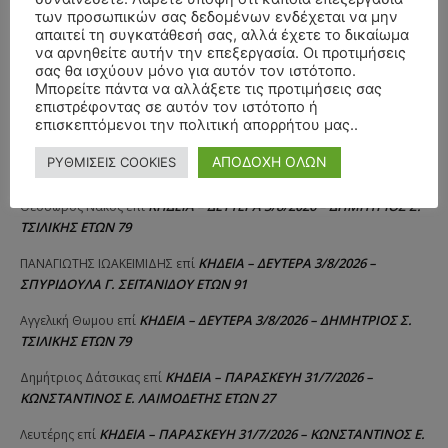
των προσωπικών σας δεδομένων ενδέχεται να μην
απαιτεί τη συγκατάθεσή σας, αλλά έχετε το δικαίωμα
ΣΥΛΛΥΠΗΤΗΡΙΑ ΜΗΝΥΜΑΤΑ
να αρνηθείτε αυτήν την επεξεργασία. Οι προτιμήσεις
σας θα ισχύουν μόνο για αυτόν τον ιστότοπο.
Μπορείτε πάντα να αλλάξετε τις προτιμήσεις σας
ΚΗΔΕΙΑ – ΣΑΒΒΑΤΟ 25/7/2026 –
Αλέξανδρος Σέρβος
επί
επιστρέφοντας σε αυτόν τον ιστότοπο ή
ΧΑΡΑΛΑΜΠΟΣ ΚΑΥΚΙΑΣ ΕΤΩΝ 57
επισκεπτόμενοι την πολιτική απορρήτου μας..
ΚΗΔΕΙΑ – ΤΡΙΤΗ 4/8/2026 – ΧΡΗΣΤΟΣ Α. ΠΑΛΙΟΥΡΑΣ
ΧΡΙΣΤΙΝΑ
επί
ΑΠΟΔΟΧΗ ΟΛΩΝ
ΡΥΘΜΙΣΕΙΣ COOKIES
ΕΤΩΝ 58
ΚΗΔΕΙΑ – ΔΕΥΤΕΡΑ 3/8/2026 – ΔΗΜΗΤΡΙΟΣ Σ.
Θεόδωρος Νάκος
επί
ΤΣΙΛΙΚΗΣ ΕΤΩΝ 79
ΚΗΔΕΙΑ – ΔΕΥΤΕΡΑ 3/8/2026 –
ΠΑΝΑΓΙΩΤΗΣ IΩΑΚΕΙΜΙΔΗΣ
επί
ΣΠΥΡΙΔΟΥΛΑ Γ. ΣΕΪΤΑΝΙΔΟΥ ΕΤΩΝ 91
ΚΗΔΕΙΑ – ΔΕΥΤΕΡΑ 3/8/2026 – ΔΗΜΗΤΡΙΟΣ Σ.
Αγγελική Θωμου
επί
ΤΣΙΛΙΚΗΣ ΕΤΩΝ 79
ΚΗΔΕΙΑ – ΠΑΡΑΣΚΕΥΗ 31/7/2026 –
Δημήτριος Δάτσικας
επί
ΚΩΝΣΤΑΝΤΙΝΟΣ Ε. ΛΑΙΜΟΔΕΤΗΣ ΕΤΩΝ 27
ΚΗΔΕΙΑ – ΠΑΡΑΣΚΕΥΗ 31/7/2026 – ΚΩΝΣΤΑΝΤΙΝΟΣ Ε.
Λευτέρης
επί