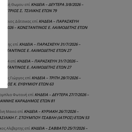
ΚΗΔΕΙΑ – ΔΕΥΤΕΡΑ 3/8/2026 –
γελική Θωμου
επί
ΗΜΗΤΡΙΟΣ Σ. ΤΣΙΛΙΚΗΣ ΕΤΩΝ 79
ΚΗΔΕΙΑ – ΠΑΡΑΣΚΕΥΗ
μήτριος Δάτσικας
επί
1/7/2026 – ΚΩΝΣΤΑΝΤΙΝΟΣ Ε. ΛΑΙΜΟΔΕΤΗΣ ΕΤΩΝ
ΚΗΔΕΙΑ – ΠΑΡΑΣΚΕΥΗ 31/7/2026 –
υτέρης
επί
ΩΝΣΤΑΝΤΙΝΟΣ Ε. ΛΑΙΜΟΔΕΤΗΣ ΕΤΩΝ 27
ΚΗΔΕΙΑ – ΠΑΡΑΣΚΕΥΗ 31/7/2026 –
niad4
επί
ΩΝΣΤΑΝΤΙΝΟΣ Ε. ΛΑΙΜΟΔΕΤΗΣ ΕΤΩΝ 27
ΚΗΔΕΙΑ – ΤΡΙΤΗ 28/7/2026 –
ούτης Γιώργος
επί
ΓΓΕΛΟΣ Κ. ΕΥΘΥΜΙΟΥ ΕΤΩΝ 63
ΚΗΔΕΙΑ – ΔΕΥΤΕΡΑ 27/7/2026 –
ομπλια Φωτεινή
επί
ΩΑΝΝΗΣ ΚΑΡΑΔΗΜΟΣ ΕΤΩΝ 81
ΚΗΔΕΙΑ – ΚΥΡΙΑΚΗ 26/7/2026 –
ένη Μανια
επί
ΑΣΙΛΙΚΗ Γ. ΣΤΟΥΜΠΟΥ-ΤΣΑΒΛΗ (ΙΑΤΡΟΣ) ΕΤΩΝ 53
ΚΗΔΕΙΑ – ΣΑΒΒΑΤΟ 25/7/2026 –
κος Αλιβερτης
επί