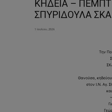
ΚΗΔΕΙΑ – ΠΕΜΠΤΗ
ΣΠΥΡΙΔΟΥΛΑ ΣΚ
1 Ιουλίου, 2026
Την Πο
ΣΚ
Θανούσα, κηδεύουμ
στον Ι.Ν. Αγ.
και
Γ
Γεώρ