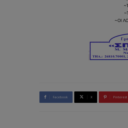
~
~
~ΟΙ Λ
Facebook
X
Pinterest