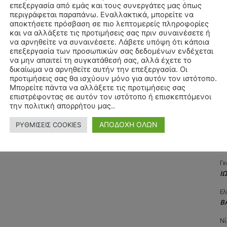
επεξεργασία από εμάς και τους συνεργάτες μας όπως
Αγ
περιγράφεται παραπάνω. Εναλλακτικά, μπορείτε να
Δ
αποκτήσετε πρόσβαση σε πιο λεπτομερείς πληροφορίες
και να αλλάξετε τις προτιμήσεις σας πριν συναινέσετε ή
Δη
να αρνηθείτε να συναινέσετε. Λάβετε υπόψη ότι κάποια
3
επεξεργασία των προσωπικών σας δεδομένων ενδέχεται
27
να μην απαιτεί τη συγκατάθεσή σας, αλλά έχετε το
δικαίωμα να αρνηθείτε αυτήν την επεξεργασία. Οι
Λε
προτιμήσεις σας θα ισχύουν μόνο για αυτόν τον ιστότοπο.
Κ
Μπορείτε πάντα να αλλάξετε τις προτιμήσεις σας
επιστρέφοντας σε αυτόν τον ιστότοπο ή επισκεπτόμενοι
Ra
την πολιτική απορρήτου μας..
Κ
ΑΠΟΔΟΧΗ ΟΛΩΝ
ΡΥΘΜΙΣΕΙΣ COOKIES
Σι
Α
Γκ
Ι
Ελ
Β
Νί