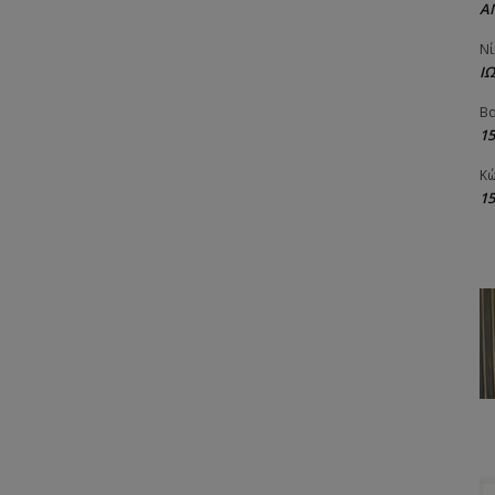
Α
Νί
Ι
Βα
1
Κώ
1