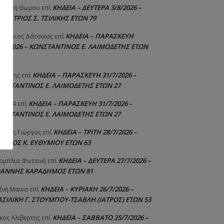
ΚΗΔΕΙΑ – ΔΕΥΤΕΡΑ 3/8/2026 –
γελική Θωμου
επί
ΗΜΗΤΡΙΟΣ Σ. ΤΣΙΛΙΚΗΣ ΕΤΩΝ 79
ΚΗΔΕΙΑ – ΠΑΡΑΣΚΕΥΗ
μήτριος Δάτσικας
επί
1/7/2026 – ΚΩΝΣΤΑΝΤΙΝΟΣ Ε. ΛΑΙΜΟΔΕΤΗΣ ΕΤΩΝ
ΚΗΔΕΙΑ – ΠΑΡΑΣΚΕΥΗ 31/7/2026 –
υτέρης
επί
ΩΝΣΤΑΝΤΙΝΟΣ Ε. ΛΑΙΜΟΔΕΤΗΣ ΕΤΩΝ 27
ΚΗΔΕΙΑ – ΠΑΡΑΣΚΕΥΗ 31/7/2026 –
niad4
επί
ΩΝΣΤΑΝΤΙΝΟΣ Ε. ΛΑΙΜΟΔΕΤΗΣ ΕΤΩΝ 27
ΚΗΔΕΙΑ – ΤΡΙΤΗ 28/7/2026 –
ούτης Γιώργος
επί
ΓΓΕΛΟΣ Κ. ΕΥΘΥΜΙΟΥ ΕΤΩΝ 63
ΚΗΔΕΙΑ – ΔΕΥΤΕΡΑ 27/7/2026 –
ομπλια Φωτεινή
επί
ΩΑΝΝΗΣ ΚΑΡΑΔΗΜΟΣ ΕΤΩΝ 81
ΚΗΔΕΙΑ – ΚΥΡΙΑΚΗ 26/7/2026 –
ένη Μανια
επί
ΑΣΙΛΙΚΗ Γ. ΣΤΟΥΜΠΟΥ-ΤΣΑΒΛΗ (ΙΑΤΡΟΣ) ΕΤΩΝ 53
ΚΗΔΕΙΑ – ΣΑΒΒΑΤΟ 25/7/2026 –
κος Αλιβερτης
επί