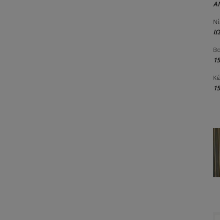
Α
Νί
Ι
Βα
1
Κώ
1