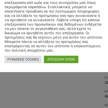
επεξεργασία από εμάς και τους συνεργάτες μας όπως
Αγ
περιγράφεται παραπάνω. Εναλλακτικά, μπορείτε να
Δ
αποκτήσετε πρόσβαση σε πιο λεπτομερείς πληροφορίες
και να αλλάξετε τις προτιμήσεις σας πριν συναινέσετε ή
Δη
να αρνηθείτε να συναινέσετε. Λάβετε υπόψη ότι κάποια
3
επεξεργασία των προσωπικών σας δεδομένων ενδέχεται
27
να μην απαιτεί τη συγκατάθεσή σας, αλλά έχετε το
δικαίωμα να αρνηθείτε αυτήν την επεξεργασία. Οι
Λε
προτιμήσεις σας θα ισχύουν μόνο για αυτόν τον ιστότοπο.
Κ
Μπορείτε πάντα να αλλάξετε τις προτιμήσεις σας
επιστρέφοντας σε αυτόν τον ιστότοπο ή επισκεπτόμενοι
Ra
την πολιτική απορρήτου μας..
Κ
ΑΠΟΔΟΧΗ ΟΛΩΝ
ΡΥΘΜΙΣΕΙΣ COOKIES
Σι
Α
Γκ
Ι
Ελ
Β
Νί