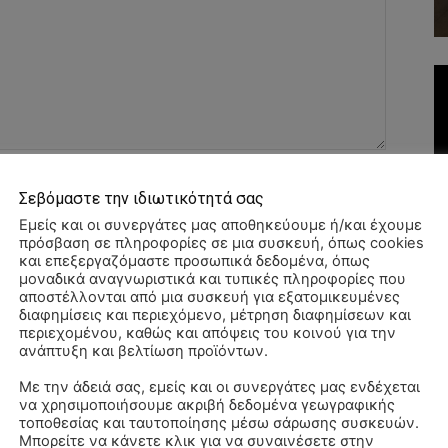
Όνομα:*
Σεβόμαστε την ιδιωτικότητά σας
Εμείς και οι συνεργάτες μας αποθηκεύουμε ή/και έχουμε
Email:*
πρόσβαση σε πληροφορίες σε μια συσκευή, όπως cookies
και επεξεργαζόμαστε προσωπικά δεδομένα, όπως
μοναδικά αναγνωριστικά και τυπικές πληροφορίες που
Ιστοσελί
αποστέλλονται από μια συσκευή για εξατομικευμένες
διαφημίσεις και περιεχόμενο, μέτρηση διαφημίσεων και
περιεχομένου, καθώς και απόψεις του κοινού για την
αχυδρομείο και τον ιστότοπό μου σε αυτό το πρόγραμμα
ανάπτυξη και βελτίωση προϊόντων.
λιάσω.
Με την άδειά σας, εμείς και οι συνεργάτες μας ενδέχεται
να χρησιμοποιήσουμε ακριβή δεδομένα γεωγραφικής
ΠΑ
τοποθεσίας και ταυτοποίησης μέσω σάρωσης συσκευών.
3/
Μπορείτε να κάνετε κλικ για να συναινέσετε στην