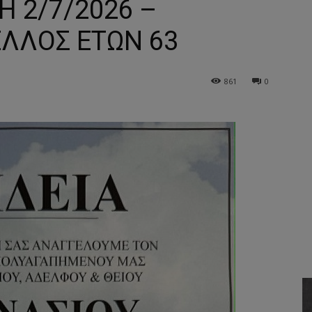
 2/7/2026 –
ΛΛΟΣ ΕΤΩΝ 63
861
0