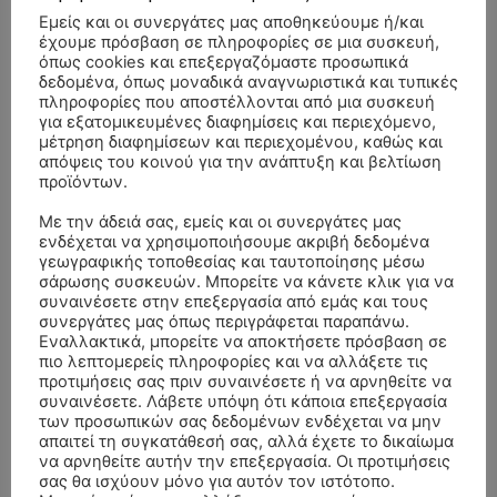
Εμείς και οι συνεργάτες μας αποθηκεύουμε ή/και
έχουμε πρόσβαση σε πληροφορίες σε μια συσκευή,
όπως cookies και επεξεργαζόμαστε προσωπικά
δεδομένα, όπως μοναδικά αναγνωριστικά και τυπικές
πληροφορίες που αποστέλλονται από μια συσκευή
για εξατομικευμένες διαφημίσεις και περιεχόμενο,
μέτρηση διαφημίσεων και περιεχομένου, καθώς και
απόψεις του κοινού για την ανάπτυξη και βελτίωση
προϊόντων.
Με την άδειά σας, εμείς και οι συνεργάτες μας
ενδέχεται να χρησιμοποιήσουμε ακριβή δεδομένα
γεωγραφικής τοποθεσίας και ταυτοποίησης μέσω
σάρωσης συσκευών. Μπορείτε να κάνετε κλικ για να
συναινέσετε στην επεξεργασία από εμάς και τους
συνεργάτες μας όπως περιγράφεται παραπάνω.
Εναλλακτικά, μπορείτε να αποκτήσετε πρόσβαση σε
ΣΥΛΛΥΠΗΤΗΡΙΑ ΜΗΝΥΜΑΤΑ
πιο λεπτομερείς πληροφορίες και να αλλάξετε τις
προτιμήσεις σας πριν συναινέσετε ή να αρνηθείτε να
συναινέσετε. Λάβετε υπόψη ότι κάποια επεξεργασία
ΚΗΔΕΙΑ – ΣΑΒΒΑΤΟ 25/7/2026 –
Αλέξανδρος Σέρβος
επί
των προσωπικών σας δεδομένων ενδέχεται να μην
ΧΑΡΑΛΑΜΠΟΣ ΚΑΥΚΙΑΣ ΕΤΩΝ 57
απαιτεί τη συγκατάθεσή σας, αλλά έχετε το δικαίωμα
να αρνηθείτε αυτήν την επεξεργασία. Οι προτιμήσεις
ΚΗΔΕΙΑ – ΤΡΙΤΗ 4/8/2026 – ΧΡΗΣΤΟΣ Α. ΠΑΛΙΟΥΡΑΣ
ΧΡΙΣΤΙΝΑ
επί
σας θα ισχύουν μόνο για αυτόν τον ιστότοπο.