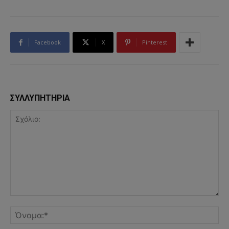
Facebook
X
Pinterest
ΣΥΛΛΥΠΗΤΗΡΙΑ
Σχόλιο:
Όν