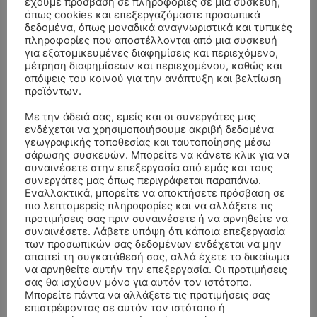
έχουμε πρόσβαση σε πληροφορίες σε μια συσκευή,
όπως cookies και επεξεργαζόμαστε προσωπικά
δεδομένα, όπως μοναδικά αναγνωριστικά και τυπικές
πληροφορίες που αποστέλλονται από μια συσκευή
για εξατομικευμένες διαφημίσεις και περιεχόμενο,
μέτρηση διαφημίσεων και περιεχομένου, καθώς και
απόψεις του κοινού για την ανάπτυξη και βελτίωση
προϊόντων.
Με την άδειά σας, εμείς και οι συνεργάτες μας
ενδέχεται να χρησιμοποιήσουμε ακριβή δεδομένα
γεωγραφικής τοποθεσίας και ταυτοποίησης μέσω
σάρωσης συσκευών. Μπορείτε να κάνετε κλικ για να
συναινέσετε στην επεξεργασία από εμάς και τους
ΣΥΛΛΥΠΗΤΗΡΙΑ ΜΗΝΥΜΑΤΑ
συνεργάτες μας όπως περιγράφεται παραπάνω.
Εναλλακτικά, μπορείτε να αποκτήσετε πρόσβαση σε
πιο λεπτομερείς πληροφορίες και να αλλάξετε τις
ΚΗΔΕΙΑ – ΔΕΥΤΕΡΑ 3/8/2026 –
ΠΑΝΑΓΙΩΤΗΣ IΩΑΚΕΙΜΙΔΗΣ
επί
προτιμήσεις σας πριν συναινέσετε ή να αρνηθείτε να
ΣΠΥΡΙΔΟΥΛΑ Γ. ΣΕΪΤΑΝΙΔΟΥ ΕΤΩΝ 91
συναινέσετε. Λάβετε υπόψη ότι κάποια επεξεργασία
των προσωπικών σας δεδομένων ενδέχεται να μην
ΚΗΔΕΙΑ – ΔΕΥΤΕΡΑ 3/8/2026 – ΔΗΜΗΤΡΙΟΣ Σ.
Αγγελική Θωμου
επί
απαιτεί τη συγκατάθεσή σας, αλλά έχετε το δικαίωμα
ΤΣΙΛΙΚΗΣ ΕΤΩΝ 79
να αρνηθείτε αυτήν την επεξεργασία. Οι προτιμήσεις
σας θα ισχύουν μόνο για αυτόν τον ιστότοπο.
ΚΗΔΕΙΑ – ΠΑΡΑΣΚΕΥΗ 31/7/2026 –
Δημήτριος Δάτσικας
επί
Μπορείτε πάντα να αλλάξετε τις προτιμήσεις σας
ΚΩΝΣΤΑΝΤΙΝΟΣ Ε. ΛΑΙΜΟΔΕΤΗΣ ΕΤΩΝ 27
επιστρέφοντας σε αυτόν τον ιστότοπο ή