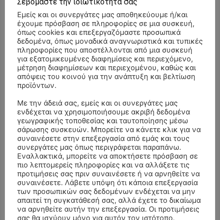
Σεβόμαστε την ιδιωτικότητά σας
Εμείς και οι συνεργάτες μας αποθηκεύουμε ή/και
έχουμε πρόσβαση σε πληροφορίες σε μια συσκευή,
όπως cookies και επεξεργαζόμαστε προσωπικά
δεδομένα, όπως μοναδικά αναγνωριστικά και τυπικές
πληροφορίες που αποστέλλονται από μια συσκευή
για εξατομικευμένες διαφημίσεις και περιεχόμενο,
μέτρηση διαφημίσεων και περιεχομένου, καθώς και
απόψεις του κοινού για την ανάπτυξη και βελτίωση
προϊόντων.
Με την άδειά σας, εμείς και οι συνεργάτες μας
ενδέχεται να χρησιμοποιήσουμε ακριβή δεδομένα
γεωγραφικής τοποθεσίας και ταυτοποίησης μέσω
σάρωσης συσκευών. Μπορείτε να κάνετε κλικ για να
συναινέσετε στην επεξεργασία από εμάς και τους
συνεργάτες μας όπως περιγράφεται παραπάνω.
Εναλλακτικά, μπορείτε να αποκτήσετε πρόσβαση σε
ΣΥΛΛΥΠΗΤΗΡΙΑ ΜΗΝΥΜΑΤΑ
πιο λεπτομερείς πληροφορίες και να αλλάξετε τις
προτιμήσεις σας πριν συναινέσετε ή να αρνηθείτε να
συναινέσετε. Λάβετε υπόψη ότι κάποια επεξεργασία
ΚΗΔΕΙΑ – ΔΕΥΤΕΡΑ 3/8/2026 –
ΠΑΝΑΓΙΩΤΗΣ IΩΑΚΕΙΜΙΔΗΣ
επί
των προσωπικών σας δεδομένων ενδέχεται να μην
ΣΠΥΡΙΔΟΥΛΑ Γ. ΣΕΪΤΑΝΙΔΟΥ ΕΤΩΝ 91
απαιτεί τη συγκατάθεσή σας, αλλά έχετε το δικαίωμα
να αρνηθείτε αυτήν την επεξεργασία. Οι προτιμήσεις
ΚΗΔΕΙΑ – ΔΕΥΤΕΡΑ 3/8/2026 – ΔΗΜΗΤΡΙΟΣ Σ.
Αγγελική Θωμου
επί
σας θα ισχύουν μόνο για αυτόν τον ιστότοπο.