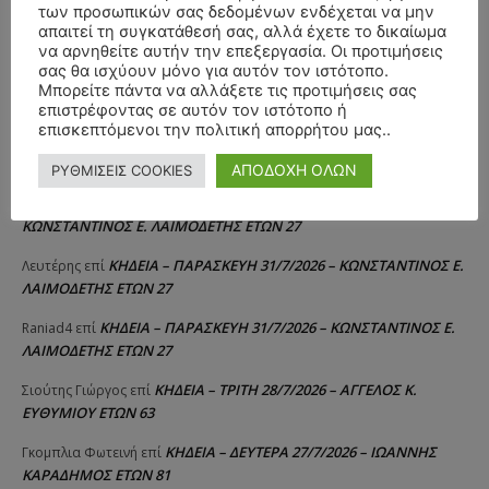
των προσωπικών σας δεδομένων ενδέχεται να μην
ΣΥΛΛΥΠΗΤΗΡΙΑ ΜΗΝΥΜΑΤΑ
απαιτεί τη συγκατάθεσή σας, αλλά έχετε το δικαίωμα
να αρνηθείτε αυτήν την επεξεργασία. Οι προτιμήσεις
σας θα ισχύουν μόνο για αυτόν τον ιστότοπο.
ΚΗΔΕΙΑ – ΔΕΥΤΕΡΑ 3/8/2026 –
ΠΑΝΑΓΙΩΤΗΣ IΩΑΚΕΙΜΙΔΗΣ
επί
Μπορείτε πάντα να αλλάξετε τις προτιμήσεις σας
ΣΠΥΡΙΔΟΥΛΑ Γ. ΣΕΪΤΑΝΙΔΟΥ ΕΤΩΝ 91
επιστρέφοντας σε αυτόν τον ιστότοπο ή
επισκεπτόμενοι την πολιτική απορρήτου μας..
ΚΗΔΕΙΑ – ΔΕΥΤΕΡΑ 3/8/2026 – ΔΗΜΗΤΡΙΟΣ Σ.
Αγγελική Θωμου
επί
ΤΣΙΛΙΚΗΣ ΕΤΩΝ 79
ΑΠΟΔΟΧΗ ΟΛΩΝ
ΡΥΘΜΙΣΕΙΣ COOKIES
ΚΗΔΕΙΑ – ΠΑΡΑΣΚΕΥΗ 31/7/2026 –
Δημήτριος Δάτσικας
επί
ΚΩΝΣΤΑΝΤΙΝΟΣ Ε. ΛΑΙΜΟΔΕΤΗΣ ΕΤΩΝ 27
ΚΗΔΕΙΑ – ΠΑΡΑΣΚΕΥΗ 31/7/2026 – ΚΩΝΣΤΑΝΤΙΝΟΣ Ε.
Λευτέρης
επί
ΛΑΙΜΟΔΕΤΗΣ ΕΤΩΝ 27
ΚΗΔΕΙΑ – ΠΑΡΑΣΚΕΥΗ 31/7/2026 – ΚΩΝΣΤΑΝΤΙΝΟΣ Ε.
Raniad4
επί
ΛΑΙΜΟΔΕΤΗΣ ΕΤΩΝ 27
ΚΗΔΕΙΑ – ΤΡΙΤΗ 28/7/2026 – ΑΓΓΕΛΟΣ Κ.
Σιούτης Γιώργος
επί
ΕΥΘΥΜΙΟΥ ΕΤΩΝ 63
ΚΗΔΕΙΑ – ΔΕΥΤΕΡΑ 27/7/2026 – ΙΩΑΝΝΗΣ
Γκομπλια Φωτεινή
επί
ΚΑΡΑΔΗΜΟΣ ΕΤΩΝ 81