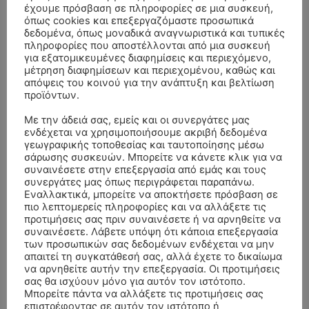
έχουμε πρόσβαση σε πληροφορίες σε μια συσκευή,
όπως cookies και επεξεργαζόμαστε προσωπικά
δεδομένα, όπως μοναδικά αναγνωριστικά και τυπικές
πληροφορίες που αποστέλλονται από μια συσκευή
για εξατομικευμένες διαφημίσεις και περιεχόμενο,
μέτρηση διαφημίσεων και περιεχομένου, καθώς και
απόψεις του κοινού για την ανάπτυξη και βελτίωση
προϊόντων.
Με την άδειά σας, εμείς και οι συνεργάτες μας
ενδέχεται να χρησιμοποιήσουμε ακριβή δεδομένα
γεωγραφικής τοποθεσίας και ταυτοποίησης μέσω
σάρωσης συσκευών. Μπορείτε να κάνετε κλικ για να
συναινέσετε στην επεξεργασία από εμάς και τους
ΣΥΛΛΥΠΗΤΗΡΙΑ ΜΗΝΥΜΑΤΑ
συνεργάτες μας όπως περιγράφεται παραπάνω.
Εναλλακτικά, μπορείτε να αποκτήσετε πρόσβαση σε
πιο λεπτομερείς πληροφορίες και να αλλάξετε τις
ΚΗΔΕΙΑ – ΔΕΥΤΕΡΑ 3/8/2026 –
ΠΑΝΑΓΙΩΤΗΣ IΩΑΚΕΙΜΙΔΗΣ
επί
προτιμήσεις σας πριν συναινέσετε ή να αρνηθείτε να
ΣΠΥΡΙΔΟΥΛΑ Γ. ΣΕΪΤΑΝΙΔΟΥ ΕΤΩΝ 91
συναινέσετε. Λάβετε υπόψη ότι κάποια επεξεργασία
των προσωπικών σας δεδομένων ενδέχεται να μην
ΚΗΔΕΙΑ – ΔΕΥΤΕΡΑ 3/8/2026 – ΔΗΜΗΤΡΙΟΣ Σ.
Αγγελική Θωμου
επί
απαιτεί τη συγκατάθεσή σας, αλλά έχετε το δικαίωμα
ΤΣΙΛΙΚΗΣ ΕΤΩΝ 79
να αρνηθείτε αυτήν την επεξεργασία. Οι προτιμήσεις
σας θα ισχύουν μόνο για αυτόν τον ιστότοπο.
ΚΗΔΕΙΑ – ΠΑΡΑΣΚΕΥΗ 31/7/2026 –
Δημήτριος Δάτσικας
επί
Μπορείτε πάντα να αλλάξετε τις προτιμήσεις σας
επιστρέφοντας σε αυτόν τον ιστότοπο ή
ΚΩΝΣΤΑΝΤΙΝΟΣ Ε. ΛΑΙΜΟΔΕΤΗΣ ΕΤΩΝ 27