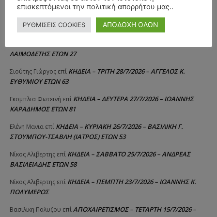
επισκεπτόμενοι την πολιτική απορρήτου μας..
ΚΗΔΕΙΑ – ΠΑΡΑΣΚΕΥΗ 31/7/2026 – ΚΩΝΣΤΑΝΤΙΝΟΣ Ε.
Λευτέρης
επί
ΑΠΟΔΟΧΗ ΟΛΩΝ
ΡΥΘΜΙΣΕΙΣ COOKIES
ΛΑΙΜΟΔΕΤΗΣ ΕΤΩΝ 27
ΚΗΔΕΙΑ – ΠΑΡΑΣΚΕΥΗ 31/7/2026 – ΚΩΝΣΤΑΝΤΙΝΟΣ Ε.
Raniad4
επί
ΛΑΙΜΟΔΕΤΗΣ ΕΤΩΝ 27
ΚΗΔΕΙΑ – ΤΡΙΤΗ 28/7/2026 – ΑΓΓΕΛΟΣ Κ.
Σιούτης Γιώργος
επί
ΕΥΘΥΜΙΟΥ ΕΤΩΝ 63
ΚΗΔΕΙΑ – ΔΕΥΤΕΡΑ 27/7/2026 – ΙΩΑΝΝΗΣ
Γκομπλια Φωτεινή
επί
ΚΑΡΑΔΗΜΟΣ ΕΤΩΝ 81
ΚΗΔΕΙΑ – ΚΥΡΙΑΚΗ 26/7/2026 – ΒΑΣΙΛΙΚΗ Γ.
Ελένη Μανια
επί
ΣΤΟΥΜΠΟΥ-ΤΣΑΒΛΗ (ΙΑΤΡΟΣ) ΕΤΩΝ 53
ΚΗΔΕΙΑ – ΣΑΒΒΑΤΟ 25/7/2026 – ΑΝΔΡΕΑΣ
Νίκος Αλιβερτης
επί
ΒΑΣΙΛΕΙΑΔΗΣ ΕΤΩΝ 58
ΚΗΔΕΙΑ – ΠΕΜΠΤΗ 23/7/2026 – ΙΩΑΝΝΗΣ Κ.
Νίκος Αλιβερτης
επί
ΠΟΛΥΜΕΡΟΣ
ΑΠΟΧΑΙΡΕΤΙΣΜΟΣ – ΤΕΤΑΡΤΗ 15/7/2026 –
Βασιλικη Πολυζου
επί