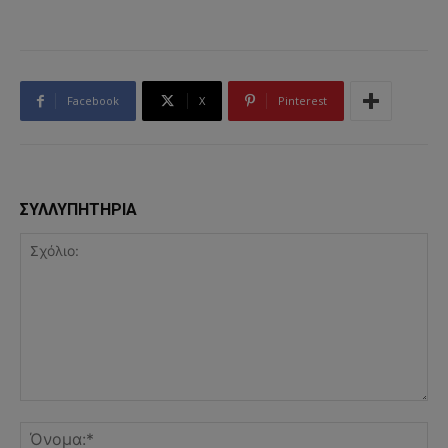
Facebook
X
Pinterest
ΣΥΛΛΥΠΗΤΗΡΙΑ
Σχόλιο:
Όν