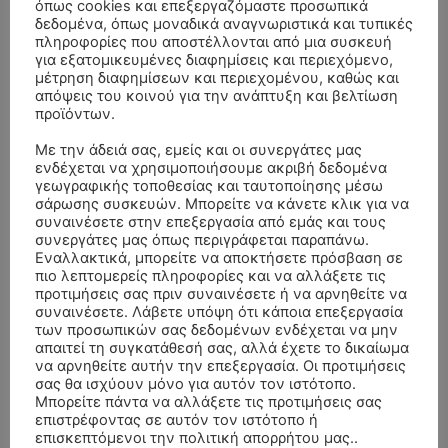
όπως cookies και επεξεργαζόμαστε προσωπικά
δεδομένα, όπως μοναδικά αναγνωριστικά και τυπικές
πληροφορίες που αποστέλλονται από μια συσκευή
για εξατομικευμένες διαφημίσεις και περιεχόμενο,
μέτρηση διαφημίσεων και περιεχομένου, καθώς και
απόψεις του κοινού για την ανάπτυξη και βελτίωση
προϊόντων.
Με την άδειά σας, εμείς και οι συνεργάτες μας
ενδέχεται να χρησιμοποιήσουμε ακριβή δεδομένα
γεωγραφικής τοποθεσίας και ταυτοποίησης μέσω
σάρωσης συσκευών. Μπορείτε να κάνετε κλικ για να
ΣΥΛΛΥΠΗΤΗΡΙΑ ΜΗΝΥΜΑΤΑ
συναινέσετε στην επεξεργασία από εμάς και τους
συνεργάτες μας όπως περιγράφεται παραπάνω.
Εναλλακτικά, μπορείτε να αποκτήσετε πρόσβαση σε
ΚΗΔΕΙΑ – ΣΑΒΒΑΤΟ 25/7/2026 –
Αλέξανδρος Σέρβος
επί
πιο λεπτομερείς πληροφορίες και να αλλάξετε τις
ΧΑΡΑΛΑΜΠΟΣ ΚΑΥΚΙΑΣ ΕΤΩΝ 57
προτιμήσεις σας πριν συναινέσετε ή να αρνηθείτε να
συναινέσετε. Λάβετε υπόψη ότι κάποια επεξεργασία
ΚΗΔΕΙΑ – ΤΡΙΤΗ 4/8/2026 – ΧΡΗΣΤΟΣ Α. ΠΑΛΙΟΥΡΑΣ
ΧΡΙΣΤΙΝΑ
επί
των προσωπικών σας δεδομένων ενδέχεται να μην
απαιτεί τη συγκατάθεσή σας, αλλά έχετε το δικαίωμα
ΕΤΩΝ 58
να αρνηθείτε αυτήν την επεξεργασία. Οι προτιμήσεις
σας θα ισχύουν μόνο για αυτόν τον ιστότοπο.
ΚΗΔΕΙΑ – ΔΕΥΤΕΡΑ 3/8/2026 – ΔΗΜΗΤΡΙΟΣ Σ.
Θεόδωρος Νάκος
επί
Μπορείτε πάντα να αλλάξετε τις προτιμήσεις σας
ΤΣΙΛΙΚΗΣ ΕΤΩΝ 79
επιστρέφοντας σε αυτόν τον ιστότοπο ή
επισκεπτόμενοι την πολιτική απορρήτου μας..
ΚΗΔΕΙΑ – ΔΕΥΤΕΡΑ 3/8/2026 –
ΠΑΝΑΓΙΩΤΗΣ IΩΑΚΕΙΜΙΔΗΣ
επί