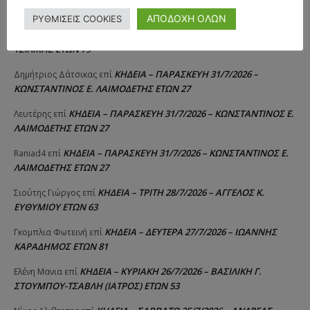
ΣΠΥΡΙΔΟΥΛΑ Γ. ΣΕΪΤΑΝΙΔΟΥ ΕΤΩΝ 91
ΑΠΟΔΟΧΗ ΟΛΩΝ
ΡΥΘΜΙΣΕΙΣ COOKIES
ΚΗΔΕΙΑ – ΔΕΥΤΕΡΑ 3/8/2026 – ΔΗΜΗΤΡΙΟΣ Σ.
Αγγελική Θωμου
επί
ΤΣΙΛΙΚΗΣ ΕΤΩΝ 79
ΚΗΔΕΙΑ – ΠΑΡΑΣΚΕΥΗ 31/7/2026 –
Δημήτριος Δάτσικας
επί
ΚΩΝΣΤΑΝΤΙΝΟΣ Ε. ΛΑΙΜΟΔΕΤΗΣ ΕΤΩΝ 27
ΚΗΔΕΙΑ – ΠΑΡΑΣΚΕΥΗ 31/7/2026 – ΚΩΝΣΤΑΝΤΙΝΟΣ Ε.
Λευτέρης
επί
ΛΑΙΜΟΔΕΤΗΣ ΕΤΩΝ 27
ΚΗΔΕΙΑ – ΠΑΡΑΣΚΕΥΗ 31/7/2026 – ΚΩΝΣΤΑΝΤΙΝΟΣ Ε.
Raniad4
επί
ΛΑΙΜΟΔΕΤΗΣ ΕΤΩΝ 27
ΚΗΔΕΙΑ – ΤΡΙΤΗ 28/7/2026 – ΑΓΓΕΛΟΣ Κ.
Σιούτης Γιώργος
επί
ΕΥΘΥΜΙΟΥ ΕΤΩΝ 63
ΚΗΔΕΙΑ – ΔΕΥΤΕΡΑ 27/7/2026 – ΙΩΑΝΝΗΣ
Γκομπλια Φωτεινή
επί
ΚΑΡΑΔΗΜΟΣ ΕΤΩΝ 81
ΚΗΔΕΙΑ – ΚΥΡΙΑΚΗ 26/7/2026 – ΒΑΣΙΛΙΚΗ Γ.
Ελένη Μανια
επί
ΣΤΟΥΜΠΟΥ-ΤΣΑΒΛΗ (ΙΑΤΡΟΣ) ΕΤΩΝ 53