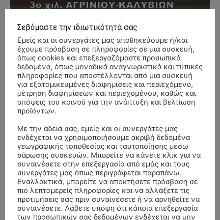
Σεβόμαστε την ιδιωτικότητά σας
Εμείς και οι συνεργάτες μας αποθηκεύουμε ή/και
- Advertisment -
έχουμε πρόσβαση σε πληροφορίες σε μια συσκευή,
όπως cookies και επεξεργαζόμαστε προσωπικά
δεδομένα, όπως μοναδικά αναγνωριστικά και τυπικές
πληροφορίες που αποστέλλονται από μια συσκευή
για εξατομικευμένες διαφημίσεις και περιεχόμενο,
μέτρηση διαφημίσεων και περιεχομένου, καθώς και
απόψεις του κοινού για την ανάπτυξη και βελτίωση
προϊόντων.
Με την άδειά σας, εμείς και οι συνεργάτες μας
ενδέχεται να χρησιμοποιήσουμε ακριβή δεδομένα
γεωγραφικής τοποθεσίας και ταυτοποίησης μέσω
σάρωσης συσκευών. Μπορείτε να κάνετε κλικ για να
συναινέσετε στην επεξεργασία από εμάς και τους
συνεργάτες μας όπως περιγράφεται παραπάνω.
Εναλλακτικά, μπορείτε να αποκτήσετε πρόσβαση σε
πιο λεπτομερείς πληροφορίες και να αλλάξετε τις
προτιμήσεις σας πριν συναινέσετε ή να αρνηθείτε να
συναινέσετε. Λάβετε υπόψη ότι κάποια επεξεργασία
των προσωπικών σας δεδομένων ενδέχεται να μην
ΣΥΛΛΥΠΗΤΗΡΙΑ ΜΗΝΥΜΑΤΑ