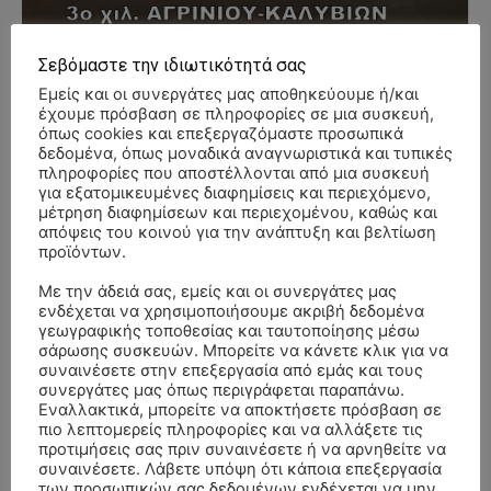
Σεβόμαστε την ιδιωτικότητά σας
Εμείς και οι συνεργάτες μας αποθηκεύουμε ή/και
- Advertisment -
έχουμε πρόσβαση σε πληροφορίες σε μια συσκευή,
όπως cookies και επεξεργαζόμαστε προσωπικά
δεδομένα, όπως μοναδικά αναγνωριστικά και τυπικές
πληροφορίες που αποστέλλονται από μια συσκευή
για εξατομικευμένες διαφημίσεις και περιεχόμενο,
μέτρηση διαφημίσεων και περιεχομένου, καθώς και
απόψεις του κοινού για την ανάπτυξη και βελτίωση
προϊόντων.
Με την άδειά σας, εμείς και οι συνεργάτες μας
ενδέχεται να χρησιμοποιήσουμε ακριβή δεδομένα
γεωγραφικής τοποθεσίας και ταυτοποίησης μέσω
σάρωσης συσκευών. Μπορείτε να κάνετε κλικ για να
συναινέσετε στην επεξεργασία από εμάς και τους
συνεργάτες μας όπως περιγράφεται παραπάνω.
Εναλλακτικά, μπορείτε να αποκτήσετε πρόσβαση σε
πιο λεπτομερείς πληροφορίες και να αλλάξετε τις
προτιμήσεις σας πριν συναινέσετε ή να αρνηθείτε να
συναινέσετε. Λάβετε υπόψη ότι κάποια επεξεργασία
των προσωπικών σας δεδομένων ενδέχεται να μην
ΣΥΛΛΥΠΗΤΗΡΙΑ ΜΗΝΥΜΑΤΑ