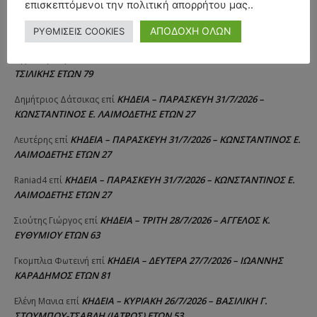
επισκεπτόμενοι την πολιτική απορρήτου μας..
ΚΗΔΕΙΑ – ΔΕΥΤΕΡΑ 3/8/2026 –
ΠΑΝΑΓΙΩΤΗΣ IΩΑΚΕΙΜΙΔΗΣ
επί
ΑΠΟΔΟΧΗ ΟΛΩΝ
ΡΥΘΜΙΣΕΙΣ COOKIES
ΣΠΥΡΙΔΟΥΛΑ Γ. ΣΕΪΤΑΝΙΔΟΥ ΕΤΩΝ 91
ΚΗΔΕΙΑ – ΔΕΥΤΕΡΑ 3/8/2026 – ΔΗΜΗΤΡΙΟΣ Σ.
Αγγελική Θωμου
επί
ΤΣΙΛΙΚΗΣ ΕΤΩΝ 79
ΚΗΔΕΙΑ – ΠΑΡΑΣΚΕΥΗ 31/7/2026 –
Δημήτριος Δάτσικας
επί
ΚΩΝΣΤΑΝΤΙΝΟΣ Ε. ΛΑΙΜΟΔΕΤΗΣ ΕΤΩΝ 27
ΚΗΔΕΙΑ – ΠΑΡΑΣΚΕΥΗ 31/7/2026 – ΚΩΝΣΤΑΝΤΙΝΟΣ Ε.
Λευτέρης
επί
ΛΑΙΜΟΔΕΤΗΣ ΕΤΩΝ 27
ΚΗΔΕΙΑ – ΠΑΡΑΣΚΕΥΗ 31/7/2026 – ΚΩΝΣΤΑΝΤΙΝΟΣ Ε.
Raniad4
επί
ΛΑΙΜΟΔΕΤΗΣ ΕΤΩΝ 27
ΚΗΔΕΙΑ – ΤΡΙΤΗ 28/7/2026 – ΑΓΓΕΛΟΣ Κ.
Σιούτης Γιώργος
επί
ΕΥΘΥΜΙΟΥ ΕΤΩΝ 63
ΚΗΔΕΙΑ – ΔΕΥΤΕΡΑ 27/7/2026 – ΙΩΑΝΝΗΣ
Γκομπλια Φωτεινή
επί
ΚΑΡΑΔΗΜΟΣ ΕΤΩΝ 81
ΚΗΔΕΙΑ – ΚΥΡΙΑΚΗ 26/7/2026 – ΒΑΣΙΛΙΚΗ Γ.
Ελένη Μανια
επί
ΣΤΟΥΜΠΟΥ-ΤΣΑΒΛΗ (ΙΑΤΡΟΣ) ΕΤΩΝ 53