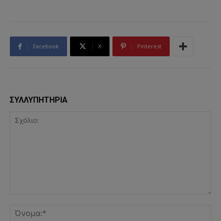
Facebook
X
Pinterest
ΣΥΛΛΥΠΗΤΗΡΙΑ
Σχόλιο:
Όν