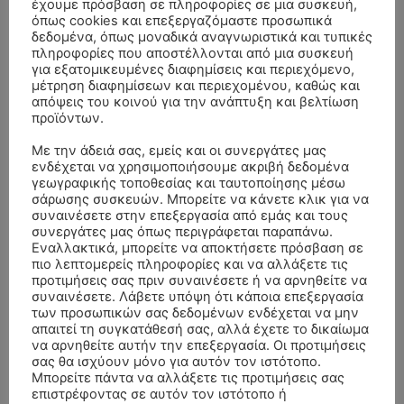
έχουμε πρόσβαση σε πληροφορίες σε μια συσκευή,
όπως cookies και επεξεργαζόμαστε προσωπικά
δεδομένα, όπως μοναδικά αναγνωριστικά και τυπικές
πληροφορίες που αποστέλλονται από μια συσκευή
για εξατομικευμένες διαφημίσεις και περιεχόμενο,
μέτρηση διαφημίσεων και περιεχομένου, καθώς και
απόψεις του κοινού για την ανάπτυξη και βελτίωση
προϊόντων.
Με την άδειά σας, εμείς και οι συνεργάτες μας
ενδέχεται να χρησιμοποιήσουμε ακριβή δεδομένα
γεωγραφικής τοποθεσίας και ταυτοποίησης μέσω
σάρωσης συσκευών. Μπορείτε να κάνετε κλικ για να
συναινέσετε στην επεξεργασία από εμάς και τους
ΣΥΛΛΥΠΗΤΗΡΙΑ ΜΗΝΥΜΑΤΑ
συνεργάτες μας όπως περιγράφεται παραπάνω.
Εναλλακτικά, μπορείτε να αποκτήσετε πρόσβαση σε
πιο λεπτομερείς πληροφορίες και να αλλάξετε τις
ΚΗΔΕΙΑ – ΣΑΒΒΑΤΟ 25/7/2026 –
Αλέξανδρος Σέρβος
επί
προτιμήσεις σας πριν συναινέσετε ή να αρνηθείτε να
ΧΑΡΑΛΑΜΠΟΣ ΚΑΥΚΙΑΣ ΕΤΩΝ 57
συναινέσετε. Λάβετε υπόψη ότι κάποια επεξεργασία
των προσωπικών σας δεδομένων ενδέχεται να μην
ΚΗΔΕΙΑ – ΤΡΙΤΗ 4/8/2026 – ΧΡΗΣΤΟΣ Α. ΠΑΛΙΟΥΡΑΣ
ΧΡΙΣΤΙΝΑ
επί
απαιτεί τη συγκατάθεσή σας, αλλά έχετε το δικαίωμα
ΕΤΩΝ 58
να αρνηθείτε αυτήν την επεξεργασία. Οι προτιμήσεις
σας θα ισχύουν μόνο για αυτόν τον ιστότοπο.
ΚΗΔΕΙΑ – ΔΕΥΤΕΡΑ 3/8/2026 – ΔΗΜΗΤΡΙΟΣ Σ.
Θεόδωρος Νάκος
επί
Μπορείτε πάντα να αλλάξετε τις προτιμήσεις σας
επιστρέφοντας σε αυτόν τον ιστότοπο ή
ΤΣΙΛΙΚΗΣ ΕΤΩΝ 79