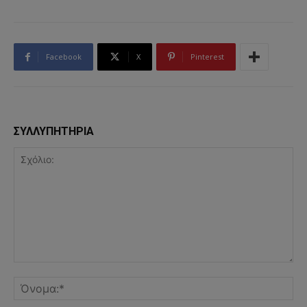
Facebook
X
Pinterest
ΣΥΛΛΥΠΗΤΗΡΙΑ
Σχόλιο:
Όν