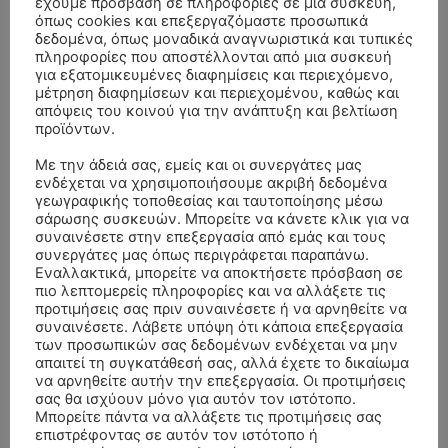
έχουμε πρόσβαση σε πληροφορίες σε μια συσκευή,
όπως cookies και επεξεργαζόμαστε προσωπικά
δεδομένα, όπως μοναδικά αναγνωριστικά και τυπικές
πληροφορίες που αποστέλλονται από μια συσκευή
για εξατομικευμένες διαφημίσεις και περιεχόμενο,
μέτρηση διαφημίσεων και περιεχομένου, καθώς και
απόψεις του κοινού για την ανάπτυξη και βελτίωση
προϊόντων.
Με την άδειά σας, εμείς και οι συνεργάτες μας
ενδέχεται να χρησιμοποιήσουμε ακριβή δεδομένα
γεωγραφικής τοποθεσίας και ταυτοποίησης μέσω
σάρωσης συσκευών. Μπορείτε να κάνετε κλικ για να
συναινέσετε στην επεξεργασία από εμάς και τους
ΣΥΛΛΥΠΗΤΗΡΙΑ ΜΗΝΥΜΑΤΑ
συνεργάτες μας όπως περιγράφεται παραπάνω.
Εναλλακτικά, μπορείτε να αποκτήσετε πρόσβαση σε
πιο λεπτομερείς πληροφορίες και να αλλάξετε τις
ΚΗΔΕΙΑ – ΔΕΥΤΕΡΑ 3/8/2026 –
ΠΑΝΑΓΙΩΤΗΣ IΩΑΚΕΙΜΙΔΗΣ
επί
προτιμήσεις σας πριν συναινέσετε ή να αρνηθείτε να
ΣΠΥΡΙΔΟΥΛΑ Γ. ΣΕΪΤΑΝΙΔΟΥ ΕΤΩΝ 91
συναινέσετε. Λάβετε υπόψη ότι κάποια επεξεργασία
των προσωπικών σας δεδομένων ενδέχεται να μην
ΚΗΔΕΙΑ – ΔΕΥΤΕΡΑ 3/8/2026 – ΔΗΜΗΤΡΙΟΣ Σ.
Αγγελική Θωμου
επί
απαιτεί τη συγκατάθεσή σας, αλλά έχετε το δικαίωμα
ΤΣΙΛΙΚΗΣ ΕΤΩΝ 79
να αρνηθείτε αυτήν την επεξεργασία. Οι προτιμήσεις
σας θα ισχύουν μόνο για αυτόν τον ιστότοπο.
ΚΗΔΕΙΑ – ΠΑΡΑΣΚΕΥΗ 31/7/2026 –
Δημήτριος Δάτσικας
επί
Μπορείτε πάντα να αλλάξετε τις προτιμήσεις σας
ΚΩΝΣΤΑΝΤΙΝΟΣ Ε. ΛΑΙΜΟΔΕΤΗΣ ΕΤΩΝ 27
επιστρέφοντας σε αυτόν τον ιστότοπο ή