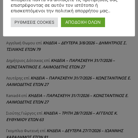
επιστρέφοντας σε αυτόν τον ιστότοπο ή
ΚΗΔΕΙΑ – ΔΕΥΤΕΡΑ 3/8/2026 – ΔΗΜΗΤΡΙΟΣ Σ.
Θεόδωρος Νάκος
επί
επισκεπτόμενοι την πολιτική απορρήτου μας..
ΤΣΙΛΙΚΗΣ ΕΤΩΝ 79
ΑΠΟΔΟΧΗ ΟΛΩΝ
ΡΥΘΜΙΣΕΙΣ COOKIES
ΚΗΔΕΙΑ – ΔΕΥΤΕΡΑ 3/8/2026 –
ΠΑΝΑΓΙΩΤΗΣ IΩΑΚΕΙΜΙΔΗΣ
επί
ΣΠΥΡΙΔΟΥΛΑ Γ. ΣΕΪΤΑΝΙΔΟΥ ΕΤΩΝ 91
ΚΗΔΕΙΑ – ΔΕΥΤΕΡΑ 3/8/2026 – ΔΗΜΗΤΡΙΟΣ Σ.
Αγγελική Θωμου
επί
ΤΣΙΛΙΚΗΣ ΕΤΩΝ 79
ΚΗΔΕΙΑ – ΠΑΡΑΣΚΕΥΗ 31/7/2026 –
Δημήτριος Δάτσικας
επί
ΚΩΝΣΤΑΝΤΙΝΟΣ Ε. ΛΑΙΜΟΔΕΤΗΣ ΕΤΩΝ 27
ΚΗΔΕΙΑ – ΠΑΡΑΣΚΕΥΗ 31/7/2026 – ΚΩΝΣΤΑΝΤΙΝΟΣ Ε.
Λευτέρης
επί
ΛΑΙΜΟΔΕΤΗΣ ΕΤΩΝ 27
ΚΗΔΕΙΑ – ΠΑΡΑΣΚΕΥΗ 31/7/2026 – ΚΩΝΣΤΑΝΤΙΝΟΣ Ε.
Raniad4
επί
ΛΑΙΜΟΔΕΤΗΣ ΕΤΩΝ 27
ΚΗΔΕΙΑ – ΤΡΙΤΗ 28/7/2026 – ΑΓΓΕΛΟΣ Κ.
Σιούτης Γιώργος
επί
ΕΥΘΥΜΙΟΥ ΕΤΩΝ 63
ΚΗΔΕΙΑ – ΔΕΥΤΕΡΑ 27/7/2026 – ΙΩΑΝΝΗΣ
Γκομπλια Φωτεινή
επί
ΚΑΡΑΔΗΜΟΣ ΕΤΩΝ 81