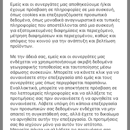
Εμείς και οι συνεργάτες μας αποθηκεύουμε ή/και
έχουμε πρόσβαση σε πληροφορίες σε μια συσκευή,
όπως cookies και επεξεργαζόμαστε προσωπικά
δεδομένα, όπως μοναδικά αναγνωριστικά και τυπικές
πληροφορίες που αποστέλλονται από μια συσκευή
για εξατομικευμένες διαφημίσεις και περιεχόμενο,
μέτρηση διαφημίσεων και περιεχομένου, καθώς και
απόψεις του κοινού για την ανάπτυξη και βελτίωση
προϊόντων.
Με την άδειά σας, εμείς και οι συνεργάτες μας
ενδέχεται να χρησιμοποιήσουμε ακριβή δεδομένα
γεωγραφικής τοποθεσίας και ταυτοποίησης μέσω
σάρωσης συσκευών. Μπορείτε να κάνετε κλικ για να
συναινέσετε στην επεξεργασία από εμάς και τους
συνεργάτες μας όπως περιγράφεται παραπάνω.
Εναλλακτικά, μπορείτε να αποκτήσετε πρόσβαση σε
ΣΥΛΛΥΠΗΤΗΡΙΑ ΜΗΝΥΜΑΤΑ
πιο λεπτομερείς πληροφορίες και να αλλάξετε τις
προτιμήσεις σας πριν συναινέσετε ή να αρνηθείτε να
συναινέσετε. Λάβετε υπόψη ότι κάποια επεξεργασία
ΚΗΔΕΙΑ – ΣΑΒΒΑΤΟ 25/7/2026 –
Αλέξανδρος Σέρβος
επί
των προσωπικών σας δεδομένων ενδέχεται να μην
ΧΑΡΑΛΑΜΠΟΣ ΚΑΥΚΙΑΣ ΕΤΩΝ 57
απαιτεί τη συγκατάθεσή σας, αλλά έχετε το δικαίωμα
να αρνηθείτε αυτήν την επεξεργασία. Οι προτιμήσεις
ΚΗΔΕΙΑ – ΤΡΙΤΗ 4/8/2026 – ΧΡΗΣΤΟΣ Α. ΠΑΛΙΟΥΡΑΣ
ΧΡΙΣΤΙΝΑ
επί
σας θα ισχύουν μόνο για αυτόν τον ιστότοπο.
ΕΤΩΝ 58
Μπορείτε πάντα να αλλάξετε τις προτιμήσεις σας