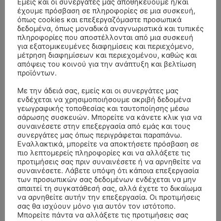
Εμείς και οι συνεργάτες μας αποθηκεύουμε ή/και
έχουμε πρόσβαση σε πληροφορίες σε μια συσκευή,
όπως cookies και επεξεργαζόμαστε προσωπικά
δεδομένα, όπως μοναδικά αναγνωριστικά και τυπικές
πληροφορίες που αποστέλλονται από μια συσκευή
για εξατομικευμένες διαφημίσεις και περιεχόμενο,
μέτρηση διαφημίσεων και περιεχομένου, καθώς και
απόψεις του κοινού για την ανάπτυξη και βελτίωση
προϊόντων.
Με την άδειά σας, εμείς και οι συνεργάτες μας
ενδέχεται να χρησιμοποιήσουμε ακριβή δεδομένα
γεωγραφικής τοποθεσίας και ταυτοποίησης μέσω
σάρωσης συσκευών. Μπορείτε να κάνετε κλικ για να
συναινέσετε στην επεξεργασία από εμάς και τους
συνεργάτες μας όπως περιγράφεται παραπάνω.
ΣΥΛΛΥΠΗΤΗΡΙΑ ΜΗΝΥΜΑΤΑ
Εναλλακτικά, μπορείτε να αποκτήσετε πρόσβαση σε
πιο λεπτομερείς πληροφορίες και να αλλάξετε τις
προτιμήσεις σας πριν συναινέσετε ή να αρνηθείτε να
ΚΗΔΕΙΑ – ΣΑΒΒΑΤΟ 25/7/2026 –
Αλέξανδρος Σέρβος
επί
συναινέσετε. Λάβετε υπόψη ότι κάποια επεξεργασία
ΧΑΡΑΛΑΜΠΟΣ ΚΑΥΚΙΑΣ ΕΤΩΝ 57
των προσωπικών σας δεδομένων ενδέχεται να μην
απαιτεί τη συγκατάθεσή σας, αλλά έχετε το δικαίωμα
ΚΗΔΕΙΑ – ΤΡΙΤΗ 4/8/2026 – ΧΡΗΣΤΟΣ Α. ΠΑΛΙΟΥΡΑΣ
ΧΡΙΣΤΙΝΑ
επί
να αρνηθείτε αυτήν την επεξεργασία. Οι προτιμήσεις
ΕΤΩΝ 58
σας θα ισχύουν μόνο για αυτόν τον ιστότοπο.
Μπορείτε πάντα να αλλάξετε τις προτιμήσεις σας