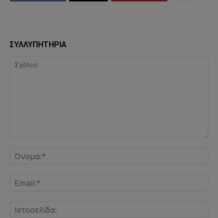
ΣΥΛΛΥΠΗΤΗΡΙΑ
Σχόλιο:
Όν
Ema
Ισ