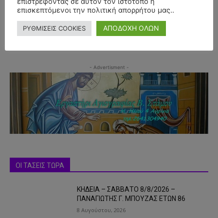
επιστρέφοντας σε αυτόν τον ιστότοπο ή
επισκεπτόμενοι την πολιτική απορρήτου μας..
ΑΠΟΔΟΧΗ ΟΛΩΝ
ΡΥΘΜΙΣΕΙΣ COOKIES
- Advertisment -
ΟΙ ΤΑΣΕΙΣ ΤΩΡΑ
ΚΗΔΕΙΑ – ΣΑΒΒΑΤΟ 8/8/2026 –
ΠΑΝΑΓΙΩΤΗΣ Γ. ΜΠΟΥΖΑΣ ΕΤΩΝ 86
8 Αυγούστου, 2026