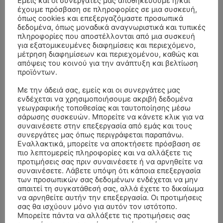
Εμείς και οι συνεργάτες μας αποθηκεύουμε ή/και
έχουμε πρόσβαση σε πληροφορίες σε μια συσκευή,
όπως cookies και επεξεργαζόμαστε προσωπικά
δεδομένα, όπως μοναδικά αναγνωριστικά και τυπικές
πληροφορίες που αποστέλλονται από μια συσκευή
για εξατομικευμένες διαφημίσεις και περιεχόμενο,
μέτρηση διαφημίσεων και περιεχομένου, καθώς και
απόψεις του κοινού για την ανάπτυξη και βελτίωση
προϊόντων.
Με την άδειά σας, εμείς και οι συνεργάτες μας
ενδέχεται να χρησιμοποιήσουμε ακριβή δεδομένα
γεωγραφικής τοποθεσίας και ταυτοποίησης μέσω
- Advertisment -
σάρωσης συσκευών. Μπορείτε να κάνετε κλικ για να
συναινέσετε στην επεξεργασία από εμάς και τους
συνεργάτες μας όπως περιγράφεται παραπάνω.
Εναλλακτικά, μπορείτε να αποκτήσετε πρόσβαση σε
πιο λεπτομερείς πληροφορίες και να αλλάξετε τις
προτιμήσεις σας πριν συναινέσετε ή να αρνηθείτε να
συναινέσετε. Λάβετε υπόψη ότι κάποια επεξεργασία
των προσωπικών σας δεδομένων ενδέχεται να μην
απαιτεί τη συγκατάθεσή σας, αλλά έχετε το δικαίωμα
να αρνηθείτε αυτήν την επεξεργασία. Οι προτιμήσεις
σας θα ισχύουν μόνο για αυτόν τον ιστότοπο.
Μπορείτε πάντα να αλλάξετε τις προτιμήσεις σας