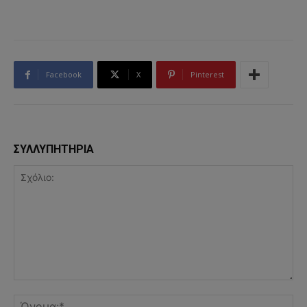
Facebook
X
Pinterest
ΣΥΛΛΥΠΗΤΗΡΙΑ
Σχόλιο:
Όν