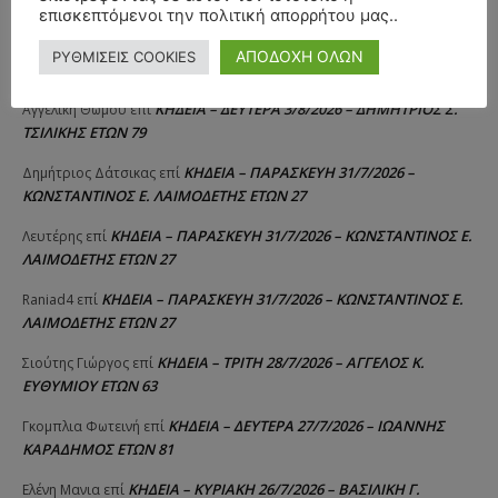
ΤΣΙΛΙΚΗΣ ΕΤΩΝ 79
επισκεπτόμενοι την πολιτική απορρήτου μας..
ΚΗΔΕΙΑ – ΔΕΥΤΕΡΑ 3/8/2026 –
ΠΑΝΑΓΙΩΤΗΣ IΩΑΚΕΙΜΙΔΗΣ
επί
ΑΠΟΔΟΧΗ ΟΛΩΝ
ΡΥΘΜΙΣΕΙΣ COOKIES
ΣΠΥΡΙΔΟΥΛΑ Γ. ΣΕΪΤΑΝΙΔΟΥ ΕΤΩΝ 91
ΚΗΔΕΙΑ – ΔΕΥΤΕΡΑ 3/8/2026 – ΔΗΜΗΤΡΙΟΣ Σ.
Αγγελική Θωμου
επί
ΤΣΙΛΙΚΗΣ ΕΤΩΝ 79
ΚΗΔΕΙΑ – ΠΑΡΑΣΚΕΥΗ 31/7/2026 –
Δημήτριος Δάτσικας
επί
ΚΩΝΣΤΑΝΤΙΝΟΣ Ε. ΛΑΙΜΟΔΕΤΗΣ ΕΤΩΝ 27
ΚΗΔΕΙΑ – ΠΑΡΑΣΚΕΥΗ 31/7/2026 – ΚΩΝΣΤΑΝΤΙΝΟΣ Ε.
Λευτέρης
επί
ΛΑΙΜΟΔΕΤΗΣ ΕΤΩΝ 27
ΚΗΔΕΙΑ – ΠΑΡΑΣΚΕΥΗ 31/7/2026 – ΚΩΝΣΤΑΝΤΙΝΟΣ Ε.
Raniad4
επί
ΛΑΙΜΟΔΕΤΗΣ ΕΤΩΝ 27
ΚΗΔΕΙΑ – ΤΡΙΤΗ 28/7/2026 – ΑΓΓΕΛΟΣ Κ.
Σιούτης Γιώργος
επί
ΕΥΘΥΜΙΟΥ ΕΤΩΝ 63
ΚΗΔΕΙΑ – ΔΕΥΤΕΡΑ 27/7/2026 – ΙΩΑΝΝΗΣ
Γκομπλια Φωτεινή
επί
ΚΑΡΑΔΗΜΟΣ ΕΤΩΝ 81
ΚΗΔΕΙΑ – ΚΥΡΙΑΚΗ 26/7/2026 – ΒΑΣΙΛΙΚΗ Γ.
Ελένη Μανια
επί