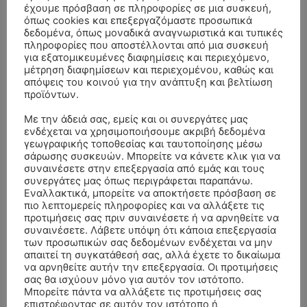
έχουμε πρόσβαση σε πληροφορίες σε μια συσκευή,
όπως cookies και επεξεργαζόμαστε προσωπικά
δεδομένα, όπως μοναδικά αναγνωριστικά και τυπικές
πληροφορίες που αποστέλλονται από μια συσκευή
για εξατομικευμένες διαφημίσεις και περιεχόμενο,
μέτρηση διαφημίσεων και περιεχομένου, καθώς και
απόψεις του κοινού για την ανάπτυξη και βελτίωση
προϊόντων.
Με την άδειά σας, εμείς και οι συνεργάτες μας
ενδέχεται να χρησιμοποιήσουμε ακριβή δεδομένα
γεωγραφικής τοποθεσίας και ταυτοποίησης μέσω
σάρωσης συσκευών. Μπορείτε να κάνετε κλικ για να
συναινέσετε στην επεξεργασία από εμάς και τους
συνεργάτες μας όπως περιγράφεται παραπάνω.
ΣΥΛΛΥΠΗΤΗΡΙΑ ΜΗΝΥΜΑΤΑ
Εναλλακτικά, μπορείτε να αποκτήσετε πρόσβαση σε
πιο λεπτομερείς πληροφορίες και να αλλάξετε τις
προτιμήσεις σας πριν συναινέσετε ή να αρνηθείτε να
ΚΗΔΕΙΑ – ΣΑΒΒΑΤΟ 25/7/2026 –
Αλέξανδρος Σέρβος
επί
συναινέσετε. Λάβετε υπόψη ότι κάποια επεξεργασία
ΧΑΡΑΛΑΜΠΟΣ ΚΑΥΚΙΑΣ ΕΤΩΝ 57
των προσωπικών σας δεδομένων ενδέχεται να μην
απαιτεί τη συγκατάθεσή σας, αλλά έχετε το δικαίωμα
ΚΗΔΕΙΑ – ΤΡΙΤΗ 4/8/2026 – ΧΡΗΣΤΟΣ Α. ΠΑΛΙΟΥΡΑΣ
ΧΡΙΣΤΙΝΑ
επί
να αρνηθείτε αυτήν την επεξεργασία. Οι προτιμήσεις
ΕΤΩΝ 58
σας θα ισχύουν μόνο για αυτόν τον ιστότοπο.
Μπορείτε πάντα να αλλάξετε τις προτιμήσεις σας
ΚΗΔΕΙΑ – ΔΕΥΤΕΡΑ 3/8/2026 – ΔΗΜΗΤΡΙΟΣ Σ.
Θεόδωρος Νάκος
επί
επιστρέφοντας σε αυτόν τον ιστότοπο ή