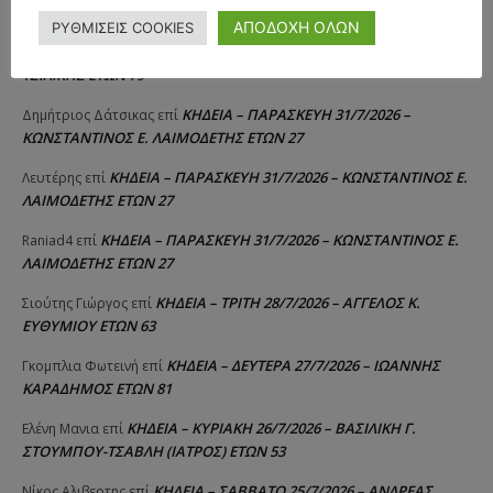
ΣΠΥΡΙΔΟΥΛΑ Γ. ΣΕΪΤΑΝΙΔΟΥ ΕΤΩΝ 91
ΑΠΟΔΟΧΗ ΟΛΩΝ
ΡΥΘΜΙΣΕΙΣ COOKIES
ΚΗΔΕΙΑ – ΔΕΥΤΕΡΑ 3/8/2026 – ΔΗΜΗΤΡΙΟΣ Σ.
Αγγελική Θωμου
επί
ΤΣΙΛΙΚΗΣ ΕΤΩΝ 79
ΚΗΔΕΙΑ – ΠΑΡΑΣΚΕΥΗ 31/7/2026 –
Δημήτριος Δάτσικας
επί
ΚΩΝΣΤΑΝΤΙΝΟΣ Ε. ΛΑΙΜΟΔΕΤΗΣ ΕΤΩΝ 27
ΚΗΔΕΙΑ – ΠΑΡΑΣΚΕΥΗ 31/7/2026 – ΚΩΝΣΤΑΝΤΙΝΟΣ Ε.
Λευτέρης
επί
ΛΑΙΜΟΔΕΤΗΣ ΕΤΩΝ 27
ΚΗΔΕΙΑ – ΠΑΡΑΣΚΕΥΗ 31/7/2026 – ΚΩΝΣΤΑΝΤΙΝΟΣ Ε.
Raniad4
επί
ΛΑΙΜΟΔΕΤΗΣ ΕΤΩΝ 27
ΚΗΔΕΙΑ – ΤΡΙΤΗ 28/7/2026 – ΑΓΓΕΛΟΣ Κ.
Σιούτης Γιώργος
επί
ΕΥΘΥΜΙΟΥ ΕΤΩΝ 63
ΚΗΔΕΙΑ – ΔΕΥΤΕΡΑ 27/7/2026 – ΙΩΑΝΝΗΣ
Γκομπλια Φωτεινή
επί
ΚΑΡΑΔΗΜΟΣ ΕΤΩΝ 81
ΚΗΔΕΙΑ – ΚΥΡΙΑΚΗ 26/7/2026 – ΒΑΣΙΛΙΚΗ Γ.
Ελένη Μανια
επί
ΣΤΟΥΜΠΟΥ-ΤΣΑΒΛΗ (ΙΑΤΡΟΣ) ΕΤΩΝ 53
ΚΗΔΕΙΑ – ΣΑΒΒΑΤΟ 25/7/2026 – ΑΝΔΡΕΑΣ
Νίκος Αλιβερτης
επί