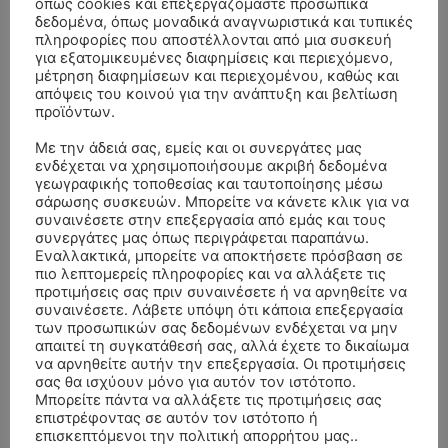
όπως cookies και επεξεργαζόμαστε προσωπικά
δεδομένα, όπως μοναδικά αναγνωριστικά και τυπικές
πληροφορίες που αποστέλλονται από μια συσκευή
για εξατομικευμένες διαφημίσεις και περιεχόμενο,
μέτρηση διαφημίσεων και περιεχομένου, καθώς και
απόψεις του κοινού για την ανάπτυξη και βελτίωση
προϊόντων.
Με την άδειά σας, εμείς και οι συνεργάτες μας
ενδέχεται να χρησιμοποιήσουμε ακριβή δεδομένα
γεωγραφικής τοποθεσίας και ταυτοποίησης μέσω
σάρωσης συσκευών. Μπορείτε να κάνετε κλικ για να
ΣΥΛΛΥΠΗΤΗΡΙΑ ΜΗΝΥΜΑΤΑ
συναινέσετε στην επεξεργασία από εμάς και τους
συνεργάτες μας όπως περιγράφεται παραπάνω.
Εναλλακτικά, μπορείτε να αποκτήσετε πρόσβαση σε
ΚΗΔΕΙΑ – ΣΑΒΒΑΤΟ 25/7/2026 –
Αλέξανδρος Σέρβος
επί
πιο λεπτομερείς πληροφορίες και να αλλάξετε τις
ΧΑΡΑΛΑΜΠΟΣ ΚΑΥΚΙΑΣ ΕΤΩΝ 57
προτιμήσεις σας πριν συναινέσετε ή να αρνηθείτε να
συναινέσετε. Λάβετε υπόψη ότι κάποια επεξεργασία
ΚΗΔΕΙΑ – ΤΡΙΤΗ 4/8/2026 – ΧΡΗΣΤΟΣ Α. ΠΑΛΙΟΥΡΑΣ
ΧΡΙΣΤΙΝΑ
επί
των προσωπικών σας δεδομένων ενδέχεται να μην
ΕΤΩΝ 58
απαιτεί τη συγκατάθεσή σας, αλλά έχετε το δικαίωμα
να αρνηθείτε αυτήν την επεξεργασία. Οι προτιμήσεις
ΚΗΔΕΙΑ – ΔΕΥΤΕΡΑ 3/8/2026 – ΔΗΜΗΤΡΙΟΣ Σ.
Θεόδωρος Νάκος
επί
σας θα ισχύουν μόνο για αυτόν τον ιστότοπο.
Μπορείτε πάντα να αλλάξετε τις προτιμήσεις σας
ΤΣΙΛΙΚΗΣ ΕΤΩΝ 79
επιστρέφοντας σε αυτόν τον ιστότοπο ή
επισκεπτόμενοι την πολιτική απορρήτου μας..
ΚΗΔΕΙΑ – ΔΕΥΤΕΡΑ 3/8/2026 –
ΠΑΝΑΓΙΩΤΗΣ IΩΑΚΕΙΜΙΔΗΣ
επί