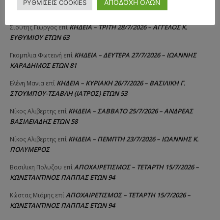
ΑΠΟΔΟΧΗ ΟΛΩΝ
ΡΥΘΜΙΣΕΙΣ COOKIES
ΛΑΙΜΟΔΕΤΗΣ ΕΤΩΝ 27
ΚΗΔΕΙΑ – ΤΡΙΤΗ 28/7/2026 – ΑΓΓΕΛΟΣ Κ.
Σιούτης Γιώργος
επί
ΕΥΘΥΜΙΟΥ ΕΤΩΝ 63
ΚΗΔΕΙΑ – ΔΕΥΤΕΡΑ 27/7/2026 – ΙΩΑΝΝΗΣ
Γκομπλια Φωτεινή
επί
ΚΑΡΑΔΗΜΟΣ ΕΤΩΝ 81
ΚΗΔΕΙΑ – ΚΥΡΙΑΚΗ 26/7/2026 – ΒΑΣΙΛΙΚΗ Γ.
Ελένη Μανια
επί
ΣΤΟΥΜΠΟΥ-ΤΣΑΒΛΗ (ΙΑΤΡΟΣ) ΕΤΩΝ 53
ΚΗΔΕΙΑ – ΣΑΒΒΑΤΟ 25/7/2026 – ΑΝΔΡΕΑΣ
Νίκος Αλιβερτης
επί
ΒΑΣΙΛΕΙΑΔΗΣ ΕΤΩΝ 58
ΚΗΔΕΙΑ – ΠΕΜΠΤΗ 23/7/2026 – ΙΩΑΝΝΗΣ Κ.
Νίκος Αλιβερτης
επί
ΠΟΛΥΜΕΡΟΣ
ΑΠΟΧΑΙΡΕΤΙΣΜΟΣ – ΤΕΤΑΡΤΗ 15/7/2026 –
Βασιλικη Πολυζου
επί
ΚΩΝΣΤΑΝΤΙΝΟΣ ΠΑΠΠΑΣ ΕΤΩΝ 94
ΑΠΟΧΑΙΡΕΤΙΣΜΟΣ – ΤΕΤΑΡΤΗ 15/7/2026 –
Κώστας Μιάμης
επί
ΚΩΝΣΤΑΝΤΙΝΟΣ ΠΑΠΠΑΣ ΕΤΩΝ 94