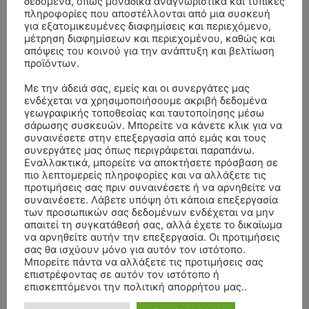
δεδομένα, όπως μοναδικά αναγνωριστικά και τυπικές
πληροφορίες που αποστέλλονται από μια συσκευή
για εξατομικευμένες διαφημίσεις και περιεχόμενο,
μέτρηση διαφημίσεων και περιεχομένου, καθώς και
απόψεις του κοινού για την ανάπτυξη και βελτίωση
προϊόντων.
Με την άδειά σας, εμείς και οι συνεργάτες μας
ενδέχεται να χρησιμοποιήσουμε ακριβή δεδομένα
γεωγραφικής τοποθεσίας και ταυτοποίησης μέσω
ΣΥΛΛΥΠΗΤΗΡΙΑ ΜΗΝΥΜΑΤΑ
σάρωσης συσκευών. Μπορείτε να κάνετε κλικ για να
συναινέσετε στην επεξεργασία από εμάς και τους
συνεργάτες μας όπως περιγράφεται παραπάνω.
ΚΗΔΕΙΑ – ΔΕΥΤΕΡΑ 3/8/2026 –
ΠΑΝΑΓΙΩΤΗΣ IΩΑΚΕΙΜΙΔΗΣ
επί
Εναλλακτικά, μπορείτε να αποκτήσετε πρόσβαση σε
ΣΠΥΡΙΔΟΥΛΑ Γ. ΣΕΪΤΑΝΙΔΟΥ ΕΤΩΝ 91
πιο λεπτομερείς πληροφορίες και να αλλάξετε τις
προτιμήσεις σας πριν συναινέσετε ή να αρνηθείτε να
ΚΗΔΕΙΑ – ΔΕΥΤΕΡΑ 3/8/2026 – ΔΗΜΗΤΡΙΟΣ Σ.
Αγγελική Θωμου
επί
συναινέσετε. Λάβετε υπόψη ότι κάποια επεξεργασία
ΤΣΙΛΙΚΗΣ ΕΤΩΝ 79
των προσωπικών σας δεδομένων ενδέχεται να μην
απαιτεί τη συγκατάθεσή σας, αλλά έχετε το δικαίωμα
ΚΗΔΕΙΑ – ΠΑΡΑΣΚΕΥΗ 31/7/2026 –
Δημήτριος Δάτσικας
επί
να αρνηθείτε αυτήν την επεξεργασία. Οι προτιμήσεις
ΚΩΝΣΤΑΝΤΙΝΟΣ Ε. ΛΑΙΜΟΔΕΤΗΣ ΕΤΩΝ 27
σας θα ισχύουν μόνο για αυτόν τον ιστότοπο.
Μπορείτε πάντα να αλλάξετε τις προτιμήσεις σας
ΚΗΔΕΙΑ – ΠΑΡΑΣΚΕΥΗ 31/7/2026 – ΚΩΝΣΤΑΝΤΙΝΟΣ Ε.
Λευτέρης
επί
επιστρέφοντας σε αυτόν τον ιστότοπο ή
ΛΑΙΜΟΔΕΤΗΣ ΕΤΩΝ 27
επισκεπτόμενοι την πολιτική απορρήτου μας..
ΚΗΔΕΙΑ – ΠΑΡΑΣΚΕΥΗ 31/7/2026 – ΚΩΝΣΤΑΝΤΙΝΟΣ Ε.
Raniad4
επί