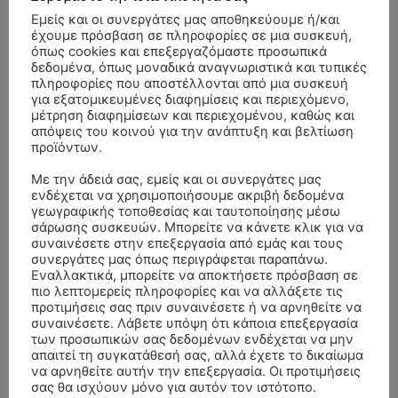
Εμείς και οι συνεργάτες μας αποθηκεύουμε ή/και
έχουμε πρόσβαση σε πληροφορίες σε μια συσκευή,
όπως cookies και επεξεργαζόμαστε προσωπικά
δεδομένα, όπως μοναδικά αναγνωριστικά και τυπικές
πληροφορίες που αποστέλλονται από μια συσκευή
για εξατομικευμένες διαφημίσεις και περιεχόμενο,
μέτρηση διαφημίσεων και περιεχομένου, καθώς και
απόψεις του κοινού για την ανάπτυξη και βελτίωση
προϊόντων.
Με την άδειά σας, εμείς και οι συνεργάτες μας
ενδέχεται να χρησιμοποιήσουμε ακριβή δεδομένα
γεωγραφικής τοποθεσίας και ταυτοποίησης μέσω
σάρωσης συσκευών. Μπορείτε να κάνετε κλικ για να
συναινέσετε στην επεξεργασία από εμάς και τους
συνεργάτες μας όπως περιγράφεται παραπάνω.
Εναλλακτικά, μπορείτε να αποκτήσετε πρόσβαση σε
ΣΥΛΛΥΠΗΤΗΡΙΑ ΜΗΝΥΜΑΤΑ
πιο λεπτομερείς πληροφορίες και να αλλάξετε τις
προτιμήσεις σας πριν συναινέσετε ή να αρνηθείτε να
συναινέσετε. Λάβετε υπόψη ότι κάποια επεξεργασία
ΚΗΔΕΙΑ – ΔΕΥΤΕΡΑ 3/8/2026 –
ΠΑΝΑΓΙΩΤΗΣ IΩΑΚΕΙΜΙΔΗΣ
επί
των προσωπικών σας δεδομένων ενδέχεται να μην
ΣΠΥΡΙΔΟΥΛΑ Γ. ΣΕΪΤΑΝΙΔΟΥ ΕΤΩΝ 91
απαιτεί τη συγκατάθεσή σας, αλλά έχετε το δικαίωμα
να αρνηθείτε αυτήν την επεξεργασία. Οι προτιμήσεις
ΚΗΔΕΙΑ – ΔΕΥΤΕΡΑ 3/8/2026 – ΔΗΜΗΤΡΙΟΣ Σ.
Αγγελική Θωμου
επί
σας θα ισχύουν μόνο για αυτόν τον ιστότοπο.
ΤΣΙΛΙΚΗΣ ΕΤΩΝ 79