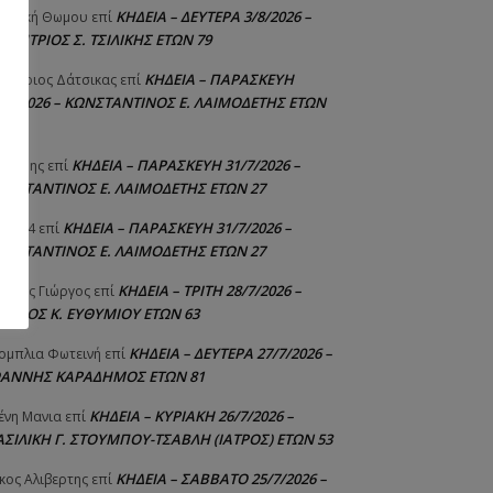
ΚΗΔΕΙΑ – ΔΕΥΤΕΡΑ 3/8/2026 –
γελική Θωμου
επί
ΗΜΗΤΡΙΟΣ Σ. ΤΣΙΛΙΚΗΣ ΕΤΩΝ 79
ΚΗΔΕΙΑ – ΠΑΡΑΣΚΕΥΗ
μήτριος Δάτσικας
επί
1/7/2026 – ΚΩΝΣΤΑΝΤΙΝΟΣ Ε. ΛΑΙΜΟΔΕΤΗΣ ΕΤΩΝ
ΚΗΔΕΙΑ – ΠΑΡΑΣΚΕΥΗ 31/7/2026 –
υτέρης
επί
ΩΝΣΤΑΝΤΙΝΟΣ Ε. ΛΑΙΜΟΔΕΤΗΣ ΕΤΩΝ 27
ΚΗΔΕΙΑ – ΠΑΡΑΣΚΕΥΗ 31/7/2026 –
niad4
επί
ΩΝΣΤΑΝΤΙΝΟΣ Ε. ΛΑΙΜΟΔΕΤΗΣ ΕΤΩΝ 27
ΚΗΔΕΙΑ – ΤΡΙΤΗ 28/7/2026 –
ούτης Γιώργος
επί
ΓΓΕΛΟΣ Κ. ΕΥΘΥΜΙΟΥ ΕΤΩΝ 63
ΚΗΔΕΙΑ – ΔΕΥΤΕΡΑ 27/7/2026 –
ομπλια Φωτεινή
επί
ΩΑΝΝΗΣ ΚΑΡΑΔΗΜΟΣ ΕΤΩΝ 81
ΚΗΔΕΙΑ – ΚΥΡΙΑΚΗ 26/7/2026 –
ένη Μανια
επί
ΑΣΙΛΙΚΗ Γ. ΣΤΟΥΜΠΟΥ-ΤΣΑΒΛΗ (ΙΑΤΡΟΣ) ΕΤΩΝ 53
ΚΗΔΕΙΑ – ΣΑΒΒΑΤΟ 25/7/2026 –
κος Αλιβερτης
επί