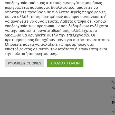
επεξεργασία από εμάς και τους συνεργάτες μας όπως
Αγ
περιγράφεται παραπάνω. Εναλλακτικά, μπορείτε να
Δ
αποκτήσετε πρόσβαση σε πιο λεπτομερείς πληροφορίες
και να αλλάξετε τις προτιμήσεις σας πριν συναινέσετε ή
Δη
να αρνηθείτε να συναινέσετε. Λάβετε υπόψη ότι κάποια
3
επεξεργασία των προσωπικών σας δεδομένων ενδέχεται
27
να μην απαιτεί τη συγκατάθεσή σας, αλλά έχετε το
δικαίωμα να αρνηθείτε αυτήν την επεξεργασία. Οι
Λε
προτιμήσεις σας θα ισχύουν μόνο για αυτόν τον ιστότοπο.
Κ
Μπορείτε πάντα να αλλάξετε τις προτιμήσεις σας
επιστρέφοντας σε αυτόν τον ιστότοπο ή επισκεπτόμενοι
Ra
την πολιτική απορρήτου μας..
Κ
ΑΠΟΔΟΧΗ ΟΛΩΝ
ΡΥΘΜΙΣΕΙΣ COOKIES
Σι
Α
Γκ
Ι
Ελ
Β
Νί