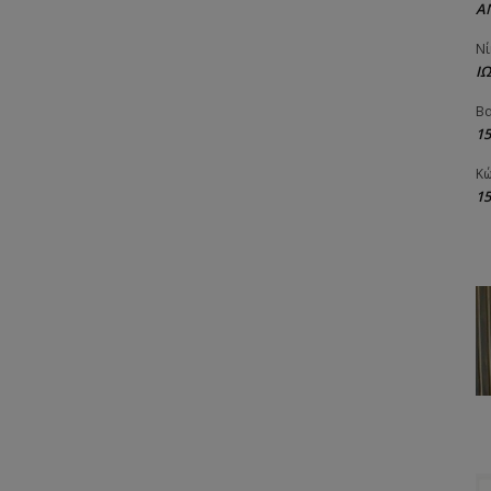
Α
Νί
Ι
Βα
1
Κώ
1