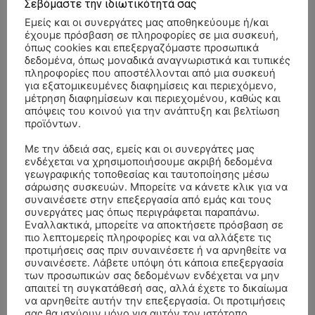
Σεβόμαστε την ιδιωτικότητά σας
Εμείς και οι συνεργάτες μας αποθηκεύουμε ή/και
έχουμε πρόσβαση σε πληροφορίες σε μια συσκευή,
όπως cookies και επεξεργαζόμαστε προσωπικά
δεδομένα, όπως μοναδικά αναγνωριστικά και τυπικές
πληροφορίες που αποστέλλονται από μια συσκευή
για εξατομικευμένες διαφημίσεις και περιεχόμενο,
μέτρηση διαφημίσεων και περιεχομένου, καθώς και
απόψεις του κοινού για την ανάπτυξη και βελτίωση
προϊόντων.
Με την άδειά σας, εμείς και οι συνεργάτες μας
ενδέχεται να χρησιμοποιήσουμε ακριβή δεδομένα
γεωγραφικής τοποθεσίας και ταυτοποίησης μέσω
σάρωσης συσκευών. Μπορείτε να κάνετε κλικ για να
συναινέσετε στην επεξεργασία από εμάς και τους
συνεργάτες μας όπως περιγράφεται παραπάνω.
Εναλλακτικά, μπορείτε να αποκτήσετε πρόσβαση σε
ΣΥΛΛΥΠΗΤΗΡΙΑ ΜΗΝΥΜΑΤΑ
πιο λεπτομερείς πληροφορίες και να αλλάξετε τις
προτιμήσεις σας πριν συναινέσετε ή να αρνηθείτε να
συναινέσετε. Λάβετε υπόψη ότι κάποια επεξεργασία
ΚΗΔΕΙΑ – ΔΕΥΤΕΡΑ 3/8/2026 –
ΠΑΝΑΓΙΩΤΗΣ IΩΑΚΕΙΜΙΔΗΣ
επί
των προσωπικών σας δεδομένων ενδέχεται να μην
ΣΠΥΡΙΔΟΥΛΑ Γ. ΣΕΪΤΑΝΙΔΟΥ ΕΤΩΝ 91
απαιτεί τη συγκατάθεσή σας, αλλά έχετε το δικαίωμα
να αρνηθείτε αυτήν την επεξεργασία. Οι προτιμήσεις
ΚΗΔΕΙΑ – ΔΕΥΤΕΡΑ 3/8/2026 – ΔΗΜΗΤΡΙΟΣ Σ.
Αγγελική Θωμου
επί
σας θα ισχύουν μόνο για αυτόν τον ιστότοπο.