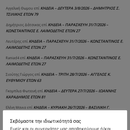
ΚΗΔΕΙΑ – ΔΕΥΤΕΡΑ 3/8/2026 – ΔΗΜΗΤΡΙΟΣ Σ.
Αγγελική Θωμου
επί
ΤΣΙΛΙΚΗΣ ΕΤΩΝ 79
ΚΗΔΕΙΑ – ΠΑΡΑΣΚΕΥΗ 31/7/2026 –
Δημήτριος Δάτσικας
επί
ΚΩΝΣΤΑΝΤΙΝΟΣ Ε. ΛΑΙΜΟΔΕΤΗΣ ΕΤΩΝ 27
ΚΗΔΕΙΑ – ΠΑΡΑΣΚΕΥΗ 31/7/2026 – ΚΩΝΣΤΑΝΤΙΝΟΣ Ε.
Λευτέρης
επί
ΛΑΙΜΟΔΕΤΗΣ ΕΤΩΝ 27
ΚΗΔΕΙΑ – ΠΑΡΑΣΚΕΥΗ 31/7/2026 – ΚΩΝΣΤΑΝΤΙΝΟΣ Ε.
Raniad4
επί
ΛΑΙΜΟΔΕΤΗΣ ΕΤΩΝ 27
ΚΗΔΕΙΑ – ΤΡΙΤΗ 28/7/2026 – ΑΓΓΕΛΟΣ Κ.
Σιούτης Γιώργος
επί
ΕΥΘΥΜΙΟΥ ΕΤΩΝ 63
ΚΗΔΕΙΑ – ΔΕΥΤΕΡΑ 27/7/2026 – ΙΩΑΝΝΗΣ
Γκομπλια Φωτεινή
επί
ΚΑΡΑΔΗΜΟΣ ΕΤΩΝ 81
ΚΗΔΕΙΑ – ΚΥΡΙΑΚΗ 26/7/2026 – ΒΑΣΙΛΙΚΗ Γ.
Ελένη Μανια
επί
ΣΤΟΥΜΠΟΥ-ΤΣΑΒΛΗ (ΙΑΤΡΟΣ) ΕΤΩΝ 53
Σεβόμαστε την ιδιωτικότητά σας
ΚΗΔΕΙΑ – ΣΑΒΒΑΤΟ 25/7/2026 – ΑΝΔΡΕΑΣ
Νίκος Αλιβερτης
επί
Εμείς και οι συνεργάτες μας αποθηκεύουμε ή/και