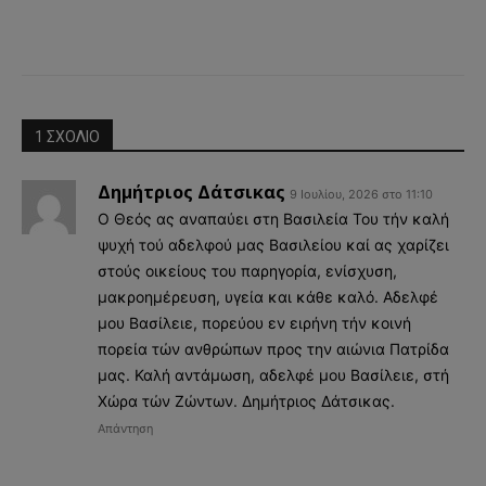
Facebook
X
Pinterest
WhatsApp
1 ΣΧΟΛΙΟ
Δημήτριος Δάτσικας
9 Ιουλίου, 2026 στο 11:10
Ο Θεός ας αναπαύει στη Βασιλεία Του τήν καλή
ψυχή τού αδελφού μας Βασιλείου καί ας χαρίζει
στούς οικείους του παρηγορία, ενίσχυση,
μακροημέρευση, υγεία και κάθε καλό. Αδελφέ
μου Βασίλειε, πορεύου εν ειρήνη τήν κοινή
πορεία τών ανθρώπων προς την αιώνια Πατρίδα
μας. Καλή αντάμωση, αδελφέ μου Βασίλειε, στή
Χώρα τών Zώντων. Δημήτριος Δάτσικας.
Απάντηση