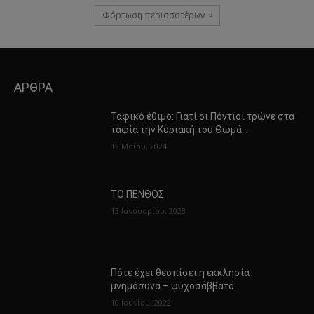
Φόρτωση περισσοτέρων
ΑΡΘΡΑ
Ταφικό έθιμο: Γιατί οι Πόντιοι τρώνε στα
ταφία την Κυριακή του Θωμά…
12 Μαΐου, 2024
ΤΟ ΠΕΝΘΟΣ
13 Ιανουαρίου, 2023
Πότε έχει θεσπίσει η εκκλησία
μνημόσυνα – ψυχοσάββατα…
10 Ιουνίου, 2022