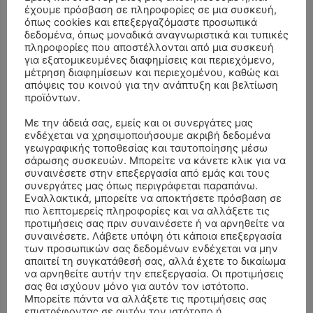
ΒΑΣΙΛΕΙΑΔΗΣ ΕΤΩΝ 58
έχουμε πρόσβαση σε πληροφορίες σε μια συσκευή,
όπως cookies και επεξεργαζόμαστε προσωπικά
ΚΗΔΕΙΑ – ΠΕΜΠΤΗ 23/7/2026 – ΙΩΑΝΝΗΣ Κ.
Νίκος Αλιβερτης
επί
δεδομένα, όπως μοναδικά αναγνωριστικά και τυπικές
ΠΟΛΥΜΕΡΟΣ
πληροφορίες που αποστέλλονται από μια συσκευή
για εξατομικευμένες διαφημίσεις και περιεχόμενο,
ΑΠΟΧΑΙΡΕΤΙΣΜΟΣ – ΤΕΤΑΡΤΗ 15/7/2026 –
Βασιλικη Πολυζου
επί
μέτρηση διαφημίσεων και περιεχομένου, καθώς και
ΚΩΝΣΤΑΝΤΙΝΟΣ ΠΑΠΠΑΣ ΕΤΩΝ 94
απόψεις του κοινού για την ανάπτυξη και βελτίωση
προϊόντων.
ΑΠΟΧΑΙΡΕΤΙΣΜΟΣ – ΤΕΤΑΡΤΗ 15/7/2026 –
Κώστας Μιάμης
επί
ΚΩΝΣΤΑΝΤΙΝΟΣ ΠΑΠΠΑΣ ΕΤΩΝ 94
Με την άδειά σας, εμείς και οι συνεργάτες μας
ενδέχεται να χρησιμοποιήσουμε ακριβή δεδομένα
γεωγραφικής τοποθεσίας και ταυτοποίησης μέσω
- Advertisment -
σάρωσης συσκευών. Μπορείτε να κάνετε κλικ για να
συναινέσετε στην επεξεργασία από εμάς και τους
συνεργάτες μας όπως περιγράφεται παραπάνω.
Εναλλακτικά, μπορείτε να αποκτήσετε πρόσβαση σε
πιο λεπτομερείς πληροφορίες και να αλλάξετε τις
- Advertisment -
προτιμήσεις σας πριν συναινέσετε ή να αρνηθείτε να
συναινέσετε. Λάβετε υπόψη ότι κάποια επεξεργασία
των προσωπικών σας δεδομένων ενδέχεται να μην
απαιτεί τη συγκατάθεσή σας, αλλά έχετε το δικαίωμα
να αρνηθείτε αυτήν την επεξεργασία. Οι προτιμήσεις
σας θα ισχύουν μόνο για αυτόν τον ιστότοπο.
ΟΙ ΤΑΣΕΙΣ ΤΩΡΑ
Μπορείτε πάντα να αλλάξετε τις προτιμήσεις σας
επιστρέφοντας σε αυτόν τον ιστότοπο ή