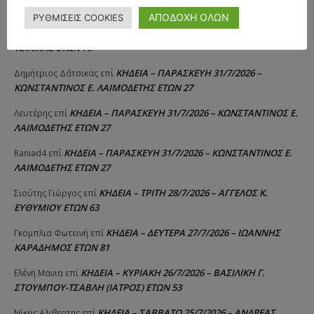
ΣΠΥΡΙΔΟΥΛΑ Γ. ΣΕΪΤΑΝΙΔΟΥ ΕΤΩΝ 91
ΑΠΟΔΟΧΗ ΟΛΩΝ
ΡΥΘΜΙΣΕΙΣ COOKIES
ΚΗΔΕΙΑ – ΔΕΥΤΕΡΑ 3/8/2026 – ΔΗΜΗΤΡΙΟΣ Σ.
Αγγελική Θωμου
επί
ΤΣΙΛΙΚΗΣ ΕΤΩΝ 79
ΚΗΔΕΙΑ – ΠΑΡΑΣΚΕΥΗ 31/7/2026 –
Δημήτριος Δάτσικας
επί
ΚΩΝΣΤΑΝΤΙΝΟΣ Ε. ΛΑΙΜΟΔΕΤΗΣ ΕΤΩΝ 27
ΚΗΔΕΙΑ – ΠΑΡΑΣΚΕΥΗ 31/7/2026 – ΚΩΝΣΤΑΝΤΙΝΟΣ Ε.
Λευτέρης
επί
ΛΑΙΜΟΔΕΤΗΣ ΕΤΩΝ 27
ΚΗΔΕΙΑ – ΠΑΡΑΣΚΕΥΗ 31/7/2026 – ΚΩΝΣΤΑΝΤΙΝΟΣ Ε.
Raniad4
επί
ΛΑΙΜΟΔΕΤΗΣ ΕΤΩΝ 27
ΚΗΔΕΙΑ – ΤΡΙΤΗ 28/7/2026 – ΑΓΓΕΛΟΣ Κ.
Σιούτης Γιώργος
επί
ΕΥΘΥΜΙΟΥ ΕΤΩΝ 63
ΚΗΔΕΙΑ – ΔΕΥΤΕΡΑ 27/7/2026 – ΙΩΑΝΝΗΣ
Γκομπλια Φωτεινή
επί
ΚΑΡΑΔΗΜΟΣ ΕΤΩΝ 81
ΚΗΔΕΙΑ – ΚΥΡΙΑΚΗ 26/7/2026 – ΒΑΣΙΛΙΚΗ Γ.
Ελένη Μανια
επί
ΣΤΟΥΜΠΟΥ-ΤΣΑΒΛΗ (ΙΑΤΡΟΣ) ΕΤΩΝ 53
ΚΗΔΕΙΑ – ΣΑΒΒΑΤΟ 25/7/2026 – ΑΝΔΡΕΑΣ
Νίκος Αλιβερτης
επί