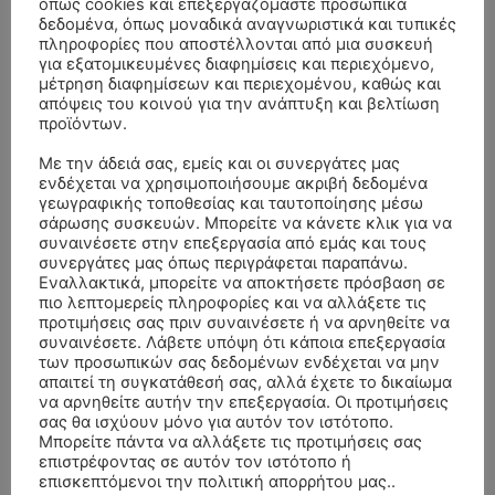
όπως cookies και επεξεργαζόμαστε προσωπικά
δεδομένα, όπως μοναδικά αναγνωριστικά και τυπικές
πληροφορίες που αποστέλλονται από μια συσκευή
για εξατομικευμένες διαφημίσεις και περιεχόμενο,
μέτρηση διαφημίσεων και περιεχομένου, καθώς και
απόψεις του κοινού για την ανάπτυξη και βελτίωση
προϊόντων.
Με την άδειά σας, εμείς και οι συνεργάτες μας
ενδέχεται να χρησιμοποιήσουμε ακριβή δεδομένα
γεωγραφικής τοποθεσίας και ταυτοποίησης μέσω
σάρωσης συσκευών. Μπορείτε να κάνετε κλικ για να
ΣΥΛΛΥΠΗΤΗΡΙΑ ΜΗΝΥΜΑΤΑ
συναινέσετε στην επεξεργασία από εμάς και τους
συνεργάτες μας όπως περιγράφεται παραπάνω.
Εναλλακτικά, μπορείτε να αποκτήσετε πρόσβαση σε
ΚΗΔΕΙΑ – ΣΑΒΒΑΤΟ 25/7/2026 –
Αλέξανδρος Σέρβος
επί
πιο λεπτομερείς πληροφορίες και να αλλάξετε τις
ΧΑΡΑΛΑΜΠΟΣ ΚΑΥΚΙΑΣ ΕΤΩΝ 57
προτιμήσεις σας πριν συναινέσετε ή να αρνηθείτε να
συναινέσετε. Λάβετε υπόψη ότι κάποια επεξεργασία
ΚΗΔΕΙΑ – ΤΡΙΤΗ 4/8/2026 – ΧΡΗΣΤΟΣ Α. ΠΑΛΙΟΥΡΑΣ
ΧΡΙΣΤΙΝΑ
επί
των προσωπικών σας δεδομένων ενδέχεται να μην
ΕΤΩΝ 58
απαιτεί τη συγκατάθεσή σας, αλλά έχετε το δικαίωμα
να αρνηθείτε αυτήν την επεξεργασία. Οι προτιμήσεις
ΚΗΔΕΙΑ – ΔΕΥΤΕΡΑ 3/8/2026 – ΔΗΜΗΤΡΙΟΣ Σ.
Θεόδωρος Νάκος
επί
σας θα ισχύουν μόνο για αυτόν τον ιστότοπο.
Μπορείτε πάντα να αλλάξετε τις προτιμήσεις σας
ΤΣΙΛΙΚΗΣ ΕΤΩΝ 79
επιστρέφοντας σε αυτόν τον ιστότοπο ή
επισκεπτόμενοι την πολιτική απορρήτου μας..
ΚΗΔΕΙΑ – ΔΕΥΤΕΡΑ 3/8/2026 –
ΠΑΝΑΓΙΩΤΗΣ IΩΑΚΕΙΜΙΔΗΣ
επί