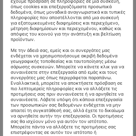
έχουμε πρόσβαση σε πληροφορίες σε μια συσκευή,
όπως cookies και επεξεργαζόμαστε προσωπικά
δεδομένα, όπως μοναδικά αναγνωριστικά και τυπικές
πληροφορίες που αποστέλλονται από μια συσκευή
για εξατομικευμένες διαφημίσεις και περιεχόμενο,
μέτρηση διαφημίσεων και περιεχομένου, καθώς και
απόψεις του κοινού για την ανάπτυξη και βελτίωση
προϊόντων.
Με την άδειά σας, εμείς και οι συνεργάτες μας
ενδέχεται να χρησιμοποιήσουμε ακριβή δεδομένα
γεωγραφικής τοποθεσίας και ταυτοποίησης μέσω
σάρωσης συσκευών. Μπορείτε να κάνετε κλικ για να
συναινέσετε στην επεξεργασία από εμάς και τους
ΣΥΛΛΥΠΗΤΗΡΙΑ ΜΗΝΥΜΑΤΑ
συνεργάτες μας όπως περιγράφεται παραπάνω.
Εναλλακτικά, μπορείτε να αποκτήσετε πρόσβαση σε
πιο λεπτομερείς πληροφορίες και να αλλάξετε τις
ΚΗΔΕΙΑ – ΣΑΒΒΑΤΟ 25/7/2026 –
Αλέξανδρος Σέρβος
επί
προτιμήσεις σας πριν συναινέσετε ή να αρνηθείτε να
ΧΑΡΑΛΑΜΠΟΣ ΚΑΥΚΙΑΣ ΕΤΩΝ 57
συναινέσετε. Λάβετε υπόψη ότι κάποια επεξεργασία
των προσωπικών σας δεδομένων ενδέχεται να μην
ΚΗΔΕΙΑ – ΤΡΙΤΗ 4/8/2026 – ΧΡΗΣΤΟΣ Α. ΠΑΛΙΟΥΡΑΣ
ΧΡΙΣΤΙΝΑ
επί
απαιτεί τη συγκατάθεσή σας, αλλά έχετε το δικαίωμα
ΕΤΩΝ 58
να αρνηθείτε αυτήν την επεξεργασία. Οι προτιμήσεις
σας θα ισχύουν μόνο για αυτόν τον ιστότοπο.
ΚΗΔΕΙΑ – ΔΕΥΤΕΡΑ 3/8/2026 – ΔΗΜΗΤΡΙΟΣ Σ.
Θεόδωρος Νάκος
επί
Μπορείτε πάντα να αλλάξετε τις προτιμήσεις σας
επιστρέφοντας σε αυτόν τον ιστότοπο ή
ΤΣΙΛΙΚΗΣ ΕΤΩΝ 79