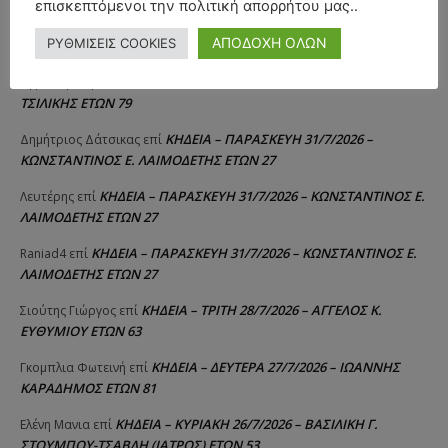
επισκεπτόμενοι την πολιτική απορρήτου μας..
ΚΗΔΕΙΑ – ΔΕΥΤΕΡΑ 3/8/2026 –
ΠΑΝΑΓΙΩΤΗΣ IΩΑΚΕΙΜΙΔΗΣ
επί
ΑΠΟΔΟΧΗ ΟΛΩΝ
ΡΥΘΜΙΣΕΙΣ COOKIES
ΣΠΥΡΙΔΟΥΛΑ Γ. ΣΕΪΤΑΝΙΔΟΥ ΕΤΩΝ 91
ΚΗΔΕΙΑ – ΔΕΥΤΕΡΑ 3/8/2026 – ΔΗΜΗΤΡΙΟΣ Σ.
Αγγελική Θωμου
επί
ΤΣΙΛΙΚΗΣ ΕΤΩΝ 79
ΚΗΔΕΙΑ – ΠΑΡΑΣΚΕΥΗ 31/7/2026 –
Δημήτριος Δάτσικας
επί
ΚΩΝΣΤΑΝΤΙΝΟΣ Ε. ΛΑΙΜΟΔΕΤΗΣ ΕΤΩΝ 27
ΚΗΔΕΙΑ – ΠΑΡΑΣΚΕΥΗ 31/7/2026 – ΚΩΝΣΤΑΝΤΙΝΟΣ Ε.
Λευτέρης
επί
ΛΑΙΜΟΔΕΤΗΣ ΕΤΩΝ 27
ΚΗΔΕΙΑ – ΠΑΡΑΣΚΕΥΗ 31/7/2026 – ΚΩΝΣΤΑΝΤΙΝΟΣ Ε.
Raniad4
επί
ΛΑΙΜΟΔΕΤΗΣ ΕΤΩΝ 27
ΚΗΔΕΙΑ – ΤΡΙΤΗ 28/7/2026 – ΑΓΓΕΛΟΣ Κ.
Σιούτης Γιώργος
επί
ΕΥΘΥΜΙΟΥ ΕΤΩΝ 63
ΚΗΔΕΙΑ – ΔΕΥΤΕΡΑ 27/7/2026 – ΙΩΑΝΝΗΣ
Γκομπλια Φωτεινή
επί
ΚΑΡΑΔΗΜΟΣ ΕΤΩΝ 81
ΚΗΔΕΙΑ – ΚΥΡΙΑΚΗ 26/7/2026 – ΒΑΣΙΛΙΚΗ Γ.
Ελένη Μανια
επί
ΣΤΟΥΜΠΟΥ-ΤΣΑΒΛΗ (ΙΑΤΡΟΣ) ΕΤΩΝ 53