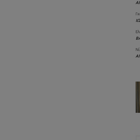
Α
Γκ
Ι
Ελ
Β
Νί
Α