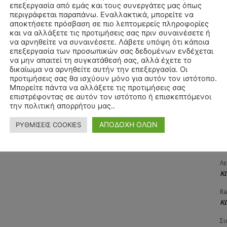
επεξεργασία από εμάς και τους συνεργάτες μας όπως
ΧΡ
περιγράφεται παραπάνω. Εναλλακτικά, μπορείτε να
Π
αποκτήσετε πρόσβαση σε πιο λεπτομερείς πληροφορίες
και να αλλάξετε τις προτιμήσεις σας πριν συναινέσετε ή
Θ
να αρνηθείτε να συναινέσετε. Λάβετε υπόψη ότι κάποια
Δ
επεξεργασία των προσωπικών σας δεδομένων ενδέχεται
να μην απαιτεί τη συγκατάθεσή σας, αλλά έχετε το
ΠΑ
δικαίωμα να αρνηθείτε αυτήν την επεξεργασία. Οι
3/
προτιμήσεις σας θα ισχύουν μόνο για αυτόν τον ιστότοπο.
Μπορείτε πάντα να αλλάξετε τις προτιμήσεις σας
Αγ
επιστρέφοντας σε αυτόν τον ιστότοπο ή επισκεπτόμενοι
Δ
την πολιτική απορρήτου μας..
Δη
ΑΠΟΔΟΧΗ ΟΛΩΝ
ΡΥΘΜΙΣΕΙΣ COOKIES
3
27
Λε
Κ
Ra
Κ
Σι