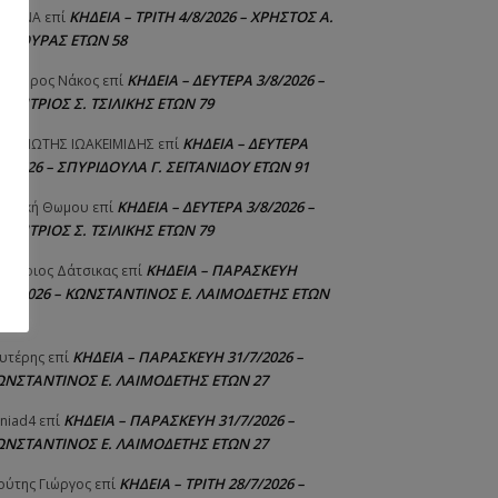
ΚΗΔΕΙΑ – ΤΡΙΤΗ 4/8/2026 – ΧΡΗΣΤΟΣ Α.
ΙΣΤΙΝΑ
επί
ΑΛΙΟΥΡΑΣ ΕΤΩΝ 58
ΚΗΔΕΙΑ – ΔΕΥΤΕΡΑ 3/8/2026 –
εόδωρος Νάκος
επί
ΗΜΗΤΡΙΟΣ Σ. ΤΣΙΛΙΚΗΣ ΕΤΩΝ 79
ΚΗΔΕΙΑ – ΔΕΥΤΕΡΑ
ΝΑΓΙΩΤΗΣ IΩΑΚΕΙΜΙΔΗΣ
επί
8/2026 – ΣΠΥΡΙΔΟΥΛΑ Γ. ΣΕΪΤΑΝΙΔΟΥ ΕΤΩΝ 91
ΚΗΔΕΙΑ – ΔΕΥΤΕΡΑ 3/8/2026 –
γελική Θωμου
επί
ΗΜΗΤΡΙΟΣ Σ. ΤΣΙΛΙΚΗΣ ΕΤΩΝ 79
ΚΗΔΕΙΑ – ΠΑΡΑΣΚΕΥΗ
μήτριος Δάτσικας
επί
1/7/2026 – ΚΩΝΣΤΑΝΤΙΝΟΣ Ε. ΛΑΙΜΟΔΕΤΗΣ ΕΤΩΝ
ΚΗΔΕΙΑ – ΠΑΡΑΣΚΕΥΗ 31/7/2026 –
υτέρης
επί
ΩΝΣΤΑΝΤΙΝΟΣ Ε. ΛΑΙΜΟΔΕΤΗΣ ΕΤΩΝ 27
ΚΗΔΕΙΑ – ΠΑΡΑΣΚΕΥΗ 31/7/2026 –
niad4
επί
ΩΝΣΤΑΝΤΙΝΟΣ Ε. ΛΑΙΜΟΔΕΤΗΣ ΕΤΩΝ 27
ΚΗΔΕΙΑ – ΤΡΙΤΗ 28/7/2026 –
ούτης Γιώργος
επί