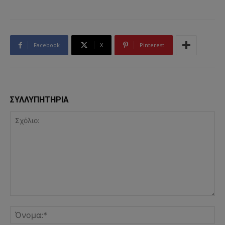
Facebook
X
Pinterest
ΣΥΛΛΥΠΗΤΗΡΙΑ
Σχόλιο:
Όν