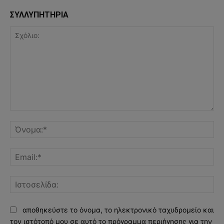
ΣΥΛΛΥΠΗΤΗΡΙΑ
Σχόλιο:
Όν
Ema
Ισ
αποθηκεύστε το όνομα, το ηλεκτρονικό ταχυδρομείο και
τον ιστότοπό μου σε αυτό το πρόγραμμα περιήγησης για την