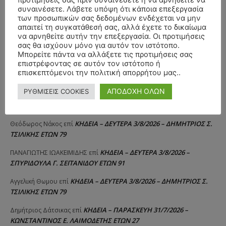
προτιμήσεις σας πριν συναινέσετε ή να αρνηθείτε να
συναινέσετε. Λάβετε υπόψη ότι κάποια επεξεργασία
των προσωπικών σας δεδομένων ενδέχεται να μην
απαιτεί τη συγκατάθεσή σας, αλλά έχετε το δικαίωμα
να αρνηθείτε αυτήν την επεξεργασία. Οι προτιμήσεις
ΣΥΛΛΥΠΗΤΗΡΙΑ ΜΗΝΥΜΑΤΑ
σας θα ισχύουν μόνο για αυτόν τον ιστότοπο.
Μπορείτε πάντα να αλλάξετε τις προτιμήσεις σας
επιστρέφοντας σε αυτόν τον ιστότοπο ή
ΚΗΔΕΙΑ – ΣΑΒΒΑΤΟ 25/7/2026 –
Αλέξανδρος Σέρβος
επί
επισκεπτόμενοι την πολιτική απορρήτου μας..
ΧΑΡΑΛΑΜΠΟΣ ΚΑΥΚΙΑΣ ΕΤΩΝ 57
ΑΠΟΔΟΧΗ ΟΛΩΝ
ΡΥΘΜΙΣΕΙΣ COOKIES
ΚΗΔΕΙΑ – ΤΡΙΤΗ 4/8/2026 – ΧΡΗΣΤΟΣ Α. ΠΑΛΙΟΥΡΑΣ
ΧΡΙΣΤΙΝΑ
επί
ΕΤΩΝ 58
ΚΗΔΕΙΑ – ΔΕΥΤΕΡΑ 3/8/2026 – ΔΗΜΗΤΡΙΟΣ Σ.
Θεόδωρος Νάκος
επί
ΤΣΙΛΙΚΗΣ ΕΤΩΝ 79
ΚΗΔΕΙΑ – ΔΕΥΤΕΡΑ 3/8/2026 –
ΠΑΝΑΓΙΩΤΗΣ IΩΑΚΕΙΜΙΔΗΣ
επί
ΣΠΥΡΙΔΟΥΛΑ Γ. ΣΕΪΤΑΝΙΔΟΥ ΕΤΩΝ 91
ΚΗΔΕΙΑ – ΔΕΥΤΕΡΑ 3/8/2026 – ΔΗΜΗΤΡΙΟΣ Σ.
Αγγελική Θωμου
επί
ΤΣΙΛΙΚΗΣ ΕΤΩΝ 79
ΚΗΔΕΙΑ – ΠΑΡΑΣΚΕΥΗ 31/7/2026 –
Δημήτριος Δάτσικας
επί
ΚΩΝΣΤΑΝΤΙΝΟΣ Ε. ΛΑΙΜΟΔΕΤΗΣ ΕΤΩΝ 27