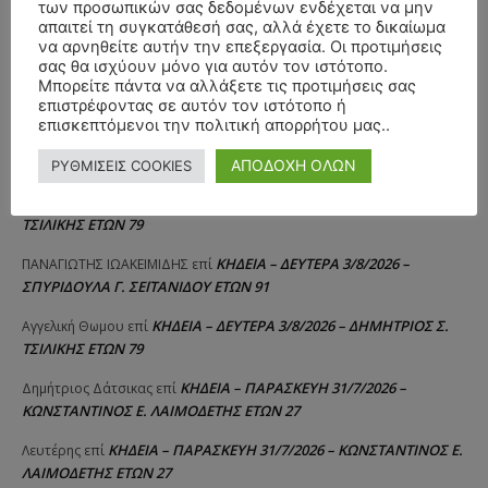
των προσωπικών σας δεδομένων ενδέχεται να μην
ΣΥΛΛΥΠΗΤΗΡΙΑ ΜΗΝΥΜΑΤΑ
απαιτεί τη συγκατάθεσή σας, αλλά έχετε το δικαίωμα
να αρνηθείτε αυτήν την επεξεργασία. Οι προτιμήσεις
σας θα ισχύουν μόνο για αυτόν τον ιστότοπο.
ΚΗΔΕΙΑ – ΣΑΒΒΑΤΟ 25/7/2026 –
Αλέξανδρος Σέρβος
επί
Μπορείτε πάντα να αλλάξετε τις προτιμήσεις σας
ΧΑΡΑΛΑΜΠΟΣ ΚΑΥΚΙΑΣ ΕΤΩΝ 57
επιστρέφοντας σε αυτόν τον ιστότοπο ή
επισκεπτόμενοι την πολιτική απορρήτου μας..
ΚΗΔΕΙΑ – ΤΡΙΤΗ 4/8/2026 – ΧΡΗΣΤΟΣ Α. ΠΑΛΙΟΥΡΑΣ
ΧΡΙΣΤΙΝΑ
επί
ΕΤΩΝ 58
ΑΠΟΔΟΧΗ ΟΛΩΝ
ΡΥΘΜΙΣΕΙΣ COOKIES
ΚΗΔΕΙΑ – ΔΕΥΤΕΡΑ 3/8/2026 – ΔΗΜΗΤΡΙΟΣ Σ.
Θεόδωρος Νάκος
επί
ΤΣΙΛΙΚΗΣ ΕΤΩΝ 79
ΚΗΔΕΙΑ – ΔΕΥΤΕΡΑ 3/8/2026 –
ΠΑΝΑΓΙΩΤΗΣ IΩΑΚΕΙΜΙΔΗΣ
επί
ΣΠΥΡΙΔΟΥΛΑ Γ. ΣΕΪΤΑΝΙΔΟΥ ΕΤΩΝ 91
ΚΗΔΕΙΑ – ΔΕΥΤΕΡΑ 3/8/2026 – ΔΗΜΗΤΡΙΟΣ Σ.
Αγγελική Θωμου
επί
ΤΣΙΛΙΚΗΣ ΕΤΩΝ 79
ΚΗΔΕΙΑ – ΠΑΡΑΣΚΕΥΗ 31/7/2026 –
Δημήτριος Δάτσικας
επί
ΚΩΝΣΤΑΝΤΙΝΟΣ Ε. ΛΑΙΜΟΔΕΤΗΣ ΕΤΩΝ 27
ΚΗΔΕΙΑ – ΠΑΡΑΣΚΕΥΗ 31/7/2026 – ΚΩΝΣΤΑΝΤΙΝΟΣ Ε.
Λευτέρης
επί
ΛΑΙΜΟΔΕΤΗΣ ΕΤΩΝ 27