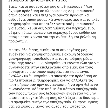
Σεβόμαστε την ιδιωτικότητά σας
Εμείς και οι συνεργάτες μας αποθηκεύουμε ή/και
έχουμε πρόσβαση σε πληροφορίες σε μια συσκευή,
όπως cookies και επεξεργαζόμαστε προσωπικά
δεδομένα, όπως μοναδικά αναγνωριστικά και τυπικές
πληροφορίες που αποστέλλονται από μια συσκευή
για εξατομικευμένες διαφημίσεις και περιεχόμενο,
μέτρηση διαφημίσεων και περιεχομένου, καθώς και
απόψεις του κοινού για την ανάπτυξη και βελτίωση
προϊόντων.
Με την άδειά σας, εμείς και οι συνεργάτες μας
ενδέχεται να χρησιμοποιήσουμε ακριβή δεδομένα
γεωγραφικής τοποθεσίας και ταυτοποίησης μέσω
σάρωσης συσκευών. Μπορείτε να κάνετε κλικ για να
συναινέσετε στην επεξεργασία από εμάς και τους
συνεργάτες μας όπως περιγράφεται παραπάνω.
Εναλλακτικά, μπορείτε να αποκτήσετε πρόσβαση σε
ΣΥΛΛΥΠΗΤΗΡΙΑ ΜΗΝΥΜΑΤΑ
πιο λεπτομερείς πληροφορίες και να αλλάξετε τις
προτιμήσεις σας πριν συναινέσετε ή να αρνηθείτε να
συναινέσετε. Λάβετε υπόψη ότι κάποια επεξεργασία
ΚΗΔΕΙΑ – ΔΕΥΤΕΡΑ 3/8/2026 –
ΠΑΝΑΓΙΩΤΗΣ IΩΑΚΕΙΜΙΔΗΣ
επί
των προσωπικών σας δεδομένων ενδέχεται να μην
ΣΠΥΡΙΔΟΥΛΑ Γ. ΣΕΪΤΑΝΙΔΟΥ ΕΤΩΝ 91
απαιτεί τη συγκατάθεσή σας, αλλά έχετε το δικαίωμα
να αρνηθείτε αυτήν την επεξεργασία. Οι προτιμήσεις
ΚΗΔΕΙΑ – ΔΕΥΤΕΡΑ 3/8/2026 – ΔΗΜΗΤΡΙΟΣ Σ.
Αγγελική Θωμου
επί
σας θα ισχύουν μόνο για αυτόν τον ιστότοπο.